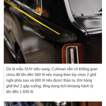
Dù là mẫu SUV siêu sang, Cullinan vẫn có không gian
chứa đồ lên đến 560 lít nếu mang theo tùy chọn 2 ghế
ngồi phía sau và 600 lít nếu được tháo ra. Khi hàng
ghế thứ 2 gập xuống, tổng dung tích khoang hành lý
lên đến 1.930 lít.