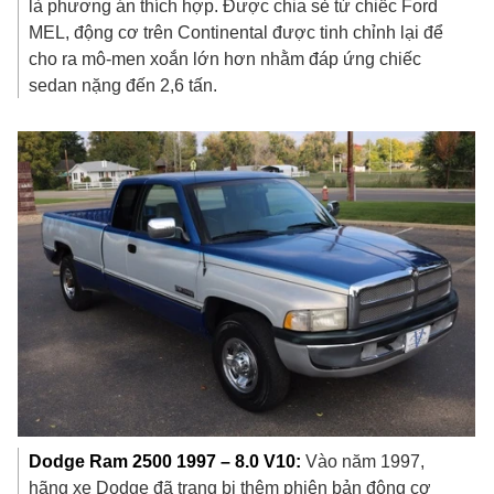
là phương án thích hợp. Được chia sẻ từ chiếc Ford
MEL, động cơ trên Continental được tinh chỉnh lại để
cho ra mô-men xoắn lớn hơn nhằm đáp ứng chiếc
sedan nặng đến 2,6 tấn.
Dodge Ram 2500 1997 – 8.0 V10:
Vào năm 1997,
hãng xe Dodge đã trang bị thêm phiên bản động cơ