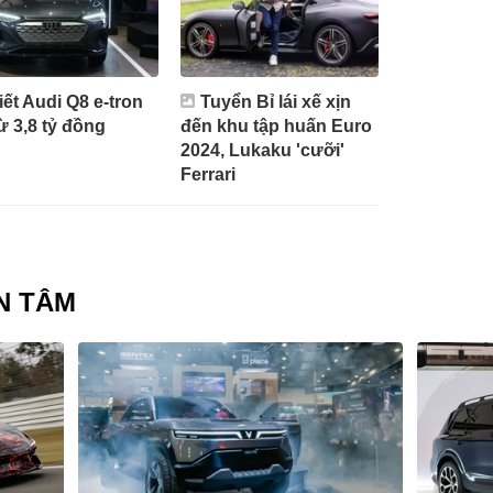
tiết Audi Q8 e-tron
Tuyển Bỉ lái xế xịn
từ 3,8 tỷ đồng
đến khu tập huấn Euro
2024, Lukaku 'cưỡi'
Ferrari
N TÂM