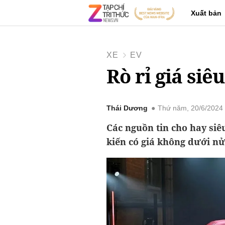
Xuất bản
XE
EV
Rò rỉ giá siê
Thái Dương
Thứ năm, 20/6/2024
Các nguồn tin cho hay siê
kiến có giá không dưới nử