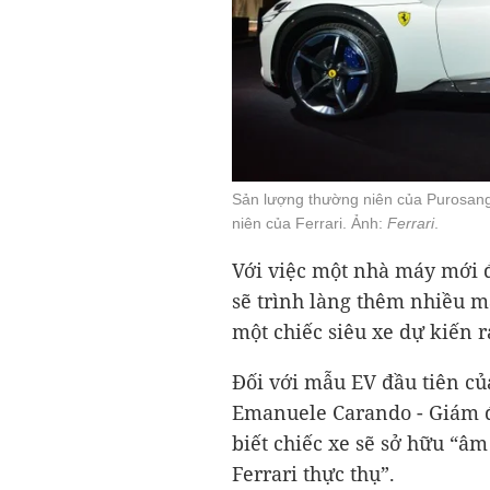
Sản lượng thường niên của Purosan
niên của Ferrari. Ảnh:
Ferrari
.
Với việc một nhà máy mới đ
sẽ trình làng thêm nhiều m
một chiếc siêu xe dự kiến 
Đối với mẫu EV đầu tiên của
Emanuele Carando - Giám đố
biết chiếc xe sẽ sở hữu “âm
Ferrari thực thụ”.