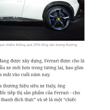
gue chiếm không quá 20% tổng sản lượng thường
ang được xây dựng, Ferrari được cho là
ẫu xe mới hơn trong tương lai, bao gồm
ra mắt vào cuối năm nay.
 thương hiệu siêu xe Italy, ông
c tiếp thị sản phẩm của Ferrari - cho
 thanh đích thực” và sẽ là một “chiếc