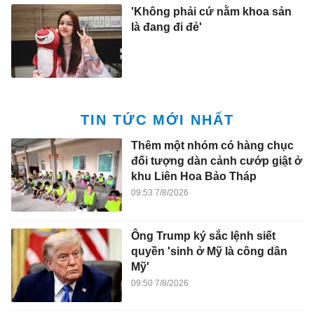
'Không phải cứ nằm khoa sản
là đang đi đẻ'
TIN TỨC MỚI NHẤT
Thêm một nhóm có hàng chục
đối tượng dàn cảnh cướp giật ở
khu Liên Hoa Bảo Tháp
09:53 7/8/2026
Ông Trump ký sắc lệnh siết
quyền 'sinh ở Mỹ là công dân
Mỹ'
09:50 7/8/2026