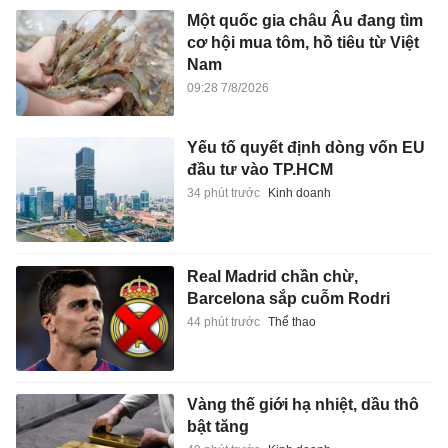
Một quốc gia châu Âu đang tìm
cơ hội mua tôm, hồ tiêu từ Việt
Nam
09:28 7/8/2026
Yếu tố quyết định dòng vốn EU
đầu tư vào TP.HCM
34 phút trước
Kinh doanh
Real Madrid chần chừ,
Barcelona sắp cuỗm Rodri
44 phút trước
Thể thao
Vàng thế giới hạ nhiệt, dầu thô
bật tăng