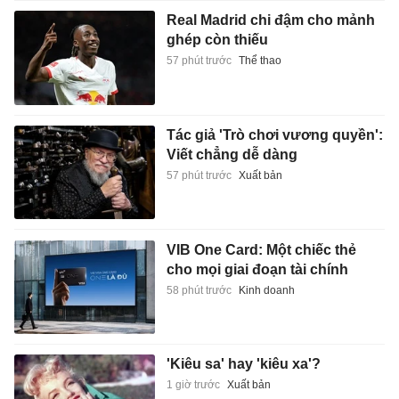
Real Madrid chi đậm cho mảnh
ghép còn thiếu
57 phút trước
Thể thao
Tác giả 'Trò chơi vương quyền':
Viết chẳng dễ dàng
57 phút trước
Xuất bản
VIB One Card: Một chiếc thẻ
cho mọi giai đoạn tài chính
58 phút trước
Kinh doanh
'Kiêu sa' hay 'kiêu xa'?
1 giờ trước
Xuất bản