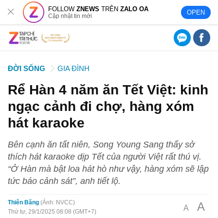
FOLLOW
ZNEWS
TRÊN
ZALO OA
OPEN
Cập nhật tin mới
ĐỜI SỐNG
GIA ĐÌNH
Rể Hàn 4 năm ăn Tết Việt: kinh
ngạc cảnh đi chợ, hàng xóm
hát karaoke
Bên cạnh ăn tất niên, Song Young Sang thấy sở
thích hát karaoke dịp Tết của người Việt rất thú vị.
“Ở Hàn mà bật loa hát hò như vậy, hàng xóm sẽ lập
tức báo cảnh sát”, anh tiết lộ.
Thiên Băng
Ảnh: NVCC
A
A
Thứ tư, 29/1/2025 08:08 (GMT+7)