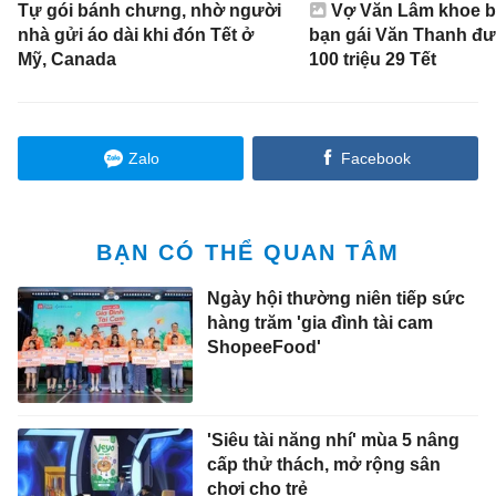
Tự gói bánh chưng, nhờ người
Vợ Văn Lâm khoe b
nhà gửi áo dài khi đón Tết ở
bạn gái Văn Thanh đư
Mỹ, Canada
100 triệu 29 Tết
Zalo
Facebook
BẠN CÓ THỂ QUAN TÂM
Ngày hội thường niên tiếp sức
hàng trăm 'gia đình tài cam
ShopeeFood'
'Siêu tài năng nhí' mùa 5 nâng
cấp thử thách, mở rộng sân
chơi cho trẻ