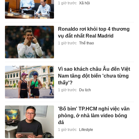
1 giờ trước
Xã hội
Ronaldo rơi khỏi top 4 thương
vụ đắt nhất Real Madrid
1 giờ trước
Thể thao
Vì sao khách châu Âu đến Việt
Nam tăng đột biến 'chưa từng
thấy'?
1 giờ trước
Du lịch
'Bố bỉm' TP.HCM nghỉ việc văn
phòng, ở nhà làm video bóng
đá
1 giờ trước
Lifestyle