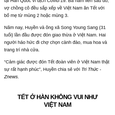
tại Hàn Quốc vì dịch Covid-19. Ba năm liền sau đó,
vợ chồng cô đều sắp xếp về Việt Nam ăn Tết với
bố mẹ từ mùng 2 hoặc mùng 3.
Năm nay, Huyền và ông xã Song Young Sang (31
tuổi) lần đầu được đón giao thừa ở Việt Nam. Hai
người háo hức đi chợ chọn cành đào, mua hoa và
trang trí nhà cửa.
“Cảm giác được đón Tết đoàn viên ở Việt Nam thật
sự rất hạnh phúc”, Huyền chia sẻ với
Tri Thức -
Znews.
TẾT Ở HÀN KHÔNG VUI NHƯ
VIỆT NAM