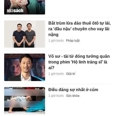
Bắt trùm lừa đảo thuê ôtô tự lái,
ra 'đầu nậu' chuyên cho vay lãi
nặng
1 giờ trước
Pháp luật
Võ sư - tài tử đóng tướng quân
trong phim 'Hộ linh tráng sĩ' là
ai?
1 giờ trước
Giải trí
Điều đáng sợ nhất ở cúm
1 giờ trước
Sức khỏe