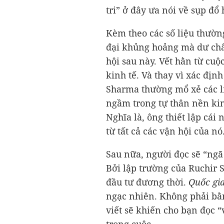
tri” ở đây ưa nói về sụp đổ 
Kèm theo các số liệu thườn
đại khủng hoảng mà dư chấn
hội sau này. Vết hằn từ cuộ
kinh tế. Và thay vì xác địn
Sharma thường mổ xẻ các l
ngầm trong tự thân nền kinh
Nghĩa là, ông thiết lập cái
từ tất cả các vận hội của nó
Sau nữa, người đọc sẽ “ngã 
Bởi lập trường của Ruchir 
đầu tư đương thời.
Quốc gi
ngạc nhiên. Không phải bằn
viết sẽ khiến cho bạn đọc 