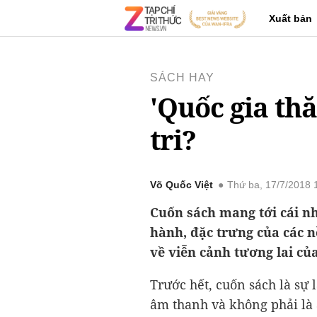
Xuất bản
SÁCH HAY
'Quốc gia thă
tri?
Võ Quốc Việt
Thứ ba, 17/7/2018
Cuốn sách mang tới cái nh
hành, đặc trưng của các n
về viễn cảnh tương lai của
Trước hết, cuốn sách là sự
âm thanh và không phải là 