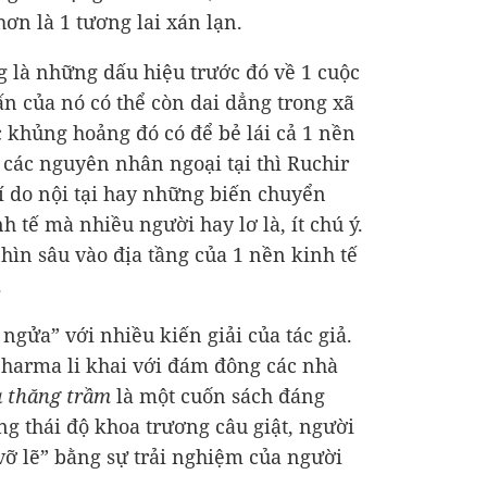
hơn là 1 tương lai xán lạn.
g là những dấu hiệu trước đó về 1 cuộc
 của nó có thể còn dai dẳng trong xã
c khủng hoảng đó có để bẻ lái cả 1 nền
h các nguyên nhân ngoại tại thì Ruchir
í do nội tại hay những biến chuyển
 tế mà nhiều người hay lơ là, ít chú ý.
 nhìn sâu vào địa tầng của 1 nền kinh tế
.
ngửa” với nhiều kiến giải của tác giả.
Sharma li khai với đám đông các nhà
a thăng trầm
là một cuốn sách đáng
g thái độ khoa trương câu giật, người
“vỡ lẽ” bằng sự trải nghiệm của người