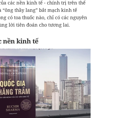
của các nền kinh tế - chính trị trên thế
à “ông thầy lang” bắt mạch kinh tế
g có toa thuốc nào, chỉ có các nguyên
ùng lời tiên đoán cho tương lai.
c nền kinh tế