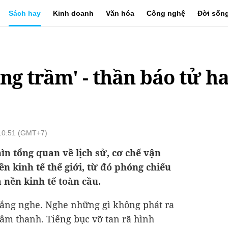
Sách hay
Kinh doanh
Văn hóa
Công nghệ
Đời sốn
ng trầm' - thần báo tử h
 10:51 (GMT+7)
ìn tổng quan về lịch sử, cơ chế vận
ền kinh tế thế giới, từ đó phóng chiếu
 nền kinh tế toàn cầu.
 lắng nghe. Nghe những gì không phát ra
âm thanh. Tiếng bục vỡ tan rã hình