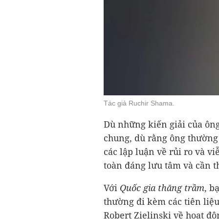
Tác giả Ruchir Shama.
Dù những kiến giải của ông
chung, dù rằng ông thường 
các lập luận về rủi ro và v
toàn đáng lưu tâm và cần t
Với
Quốc gia thăng trầm
, b
thường đi kèm các tiên liệu
Robert Zielinski về hoạt độ