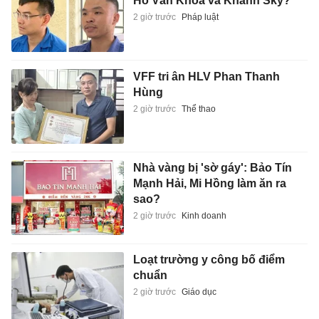
Hồ Văn Khoa và Khánh Sky?
2 giờ trước
Pháp luật
VFF tri ân HLV Phan Thanh
Hùng
2 giờ trước
Thể thao
Nhà vàng bị 'sờ gáy': Bảo Tín
Mạnh Hải, Mi Hồng làm ăn ra
sao?
2 giờ trước
Kinh doanh
Loạt trường y công bố điểm
chuẩn
2 giờ trước
Giáo dục