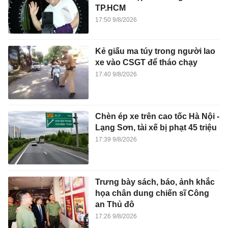
TP.HCM
17:50 9/8/2026
Kẻ giấu ma túy trong người lao
xe vào CSGT để tháo chạy
17:40 9/8/2026
Chèn ép xe trên cao tốc Hà Nội -
Lạng Sơn, tài xế bị phạt 45 triệu
17:39 9/8/2026
Trưng bày sách, báo, ảnh khắc
họa chân dung chiến sĩ Công
an Thủ đô
17:26 9/8/2026