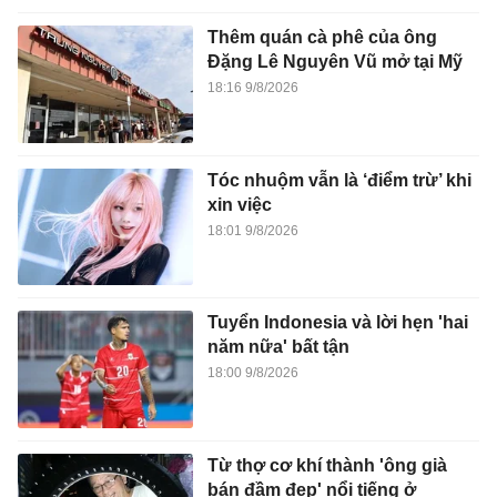
Thêm quán cà phê của ông
Đặng Lê Nguyên Vũ mở tại Mỹ
18:16 9/8/2026
Tóc nhuộm vẫn là ‘điểm trừ’ khi
xin việc
18:01 9/8/2026
Tuyển Indonesia và lời hẹn 'hai
năm nữa' bất tận
18:00 9/8/2026
Từ thợ cơ khí thành 'ông già
bán đầm đẹp' nổi tiếng ở