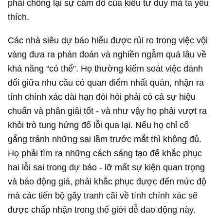
phải chống lại sự cám dỗ của kiểu tư duy mà ta yêu
thích.
Các nhà siêu dự báo hiểu được rủi ro trong việc vội
vàng đưa ra phán đoán và nghiền ngẫm quá lâu về
khả năng “có thể”. Họ thường kiểm soát việc đánh
đổi giữa nhu cầu có quan điểm nhất quán, nhận ra
tính chính xác dài hạn đòi hỏi phải có cả sự hiệu
chuẩn và phân giải tốt - và như vậy họ phải vượt ra
khỏi trò tung hứng đổ lỗi qua lại. Nếu họ chỉ cố
gắng tránh những sai lầm trước mắt thì không đủ.
Họ phải tìm ra những cách sáng tạo để khắc phục
hai lỗi sai trong dự báo - lỡ mất sự kiện quan trọng
và báo động giả, phải khắc phục được đến mức độ
mà các tiến bộ gây tranh cãi về tính chính xác sẽ
được chấp nhận trong thế giới dễ dao động này.