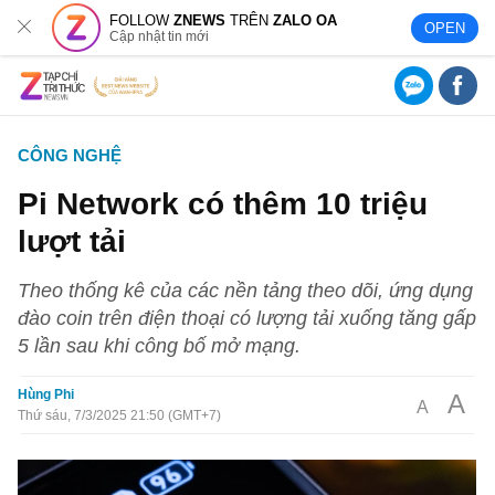
FOLLOW
ZNEWS
TRÊN
ZALO OA
OPEN
Cập nhật tin mới
CÔNG NGHỆ
Pi Network có thêm 10 triệu
lượt tải
Theo thống kê của các nền tảng theo dõi, ứng dụng
đào coin trên điện thoại có lượng tải xuống tăng gấp
5 lần sau khi công bố mở mạng.
Hùng Phi
A
A
Thứ sáu, 7/3/2025 21:50 (GMT+7)