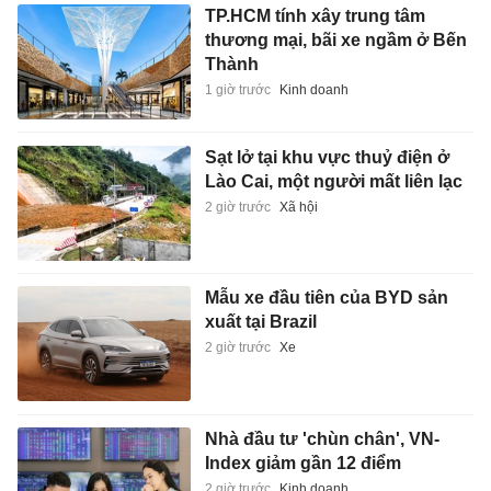
TP.HCM tính xây trung tâm
thương mại, bãi xe ngầm ở Bến
Thành
1 giờ trước
Kinh doanh
Sạt lở tại khu vực thuỷ điện ở
Lào Cai, một người mất liên lạc
2 giờ trước
Xã hội
Mẫu xe đầu tiên của BYD sản
xuất tại Brazil
2 giờ trước
Xe
Nhà đầu tư 'chùn chân', VN-
Index giảm gần 12 điểm
2 giờ trước
Kinh doanh