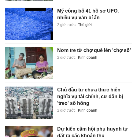
Mỹ công bố 41 hồ sơ UFO,
nhiều vụ vẫn bí ẩn
2 giờ trước
Thế giới
Nơm tre từ chợ quê lên 'chợ số'
2 giờ trước
Kinh doanh
Chủ đầu tư chưa thực hiện
nghĩa vụ tài chính, cư dân bị
'treo' sổ hồng
2 giờ trước
Kinh doanh
Dự kiến cấm hội phụ huynh tự
đặt ra các khoản thu