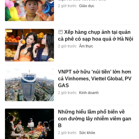
2 giờ trước
Giáo dục
Xếp hàng chụp ảnh tại quán
cà phê có sạp hoa quả ở Hà Nội
2 giờ trước
Ẩm thực
VNPT sở hữu 'núi tiền' lớn hơn
cả Vinhomes, Viettel Global, PV
GAS
2 giờ trước
Kinh doanh
Những hiểu lầm phổ biến về
con đường lây nhiễm viêm gan
B
2 giờ trước
Sức khỏe