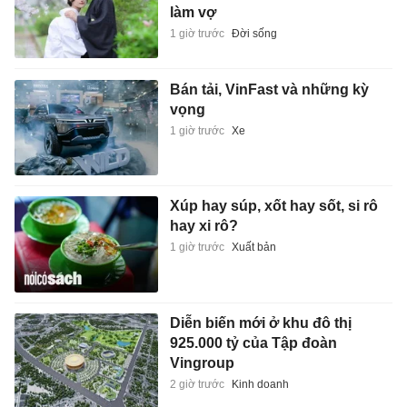
làm vợ
1 giờ trước
Đời sống
Bán tải, VinFast và những kỳ
vọng
1 giờ trước
Xe
Xúp hay súp, xốt hay sốt, si rô
hay xi rô?
1 giờ trước
Xuất bản
Diễn biến mới ở khu đô thị
925.000 tỷ của Tập đoàn
Vingroup
2 giờ trước
Kinh doanh