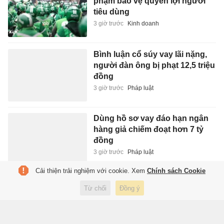
phạm bảo vệ quyền lợi người
tiêu dùng
3 giờ trước
Kinh doanh
Bình luận cổ súy vay lãi nặng,
người đàn ông bị phạt 12,5 triệu
đồng
3 giờ trước
Pháp luật
Dùng hồ sơ vay đáo hạn ngân
hàng giả chiếm đoạt hơn 7 tỷ
đồng
3 giờ trước
Pháp luật
Cải thiện trải nghiệm với cookie. Xem
Chính sách Cookie
Herdman đang làm phí dàn sao
Từ chối
Đồng ý
Indonesia
3 giờ trước
Thể thao