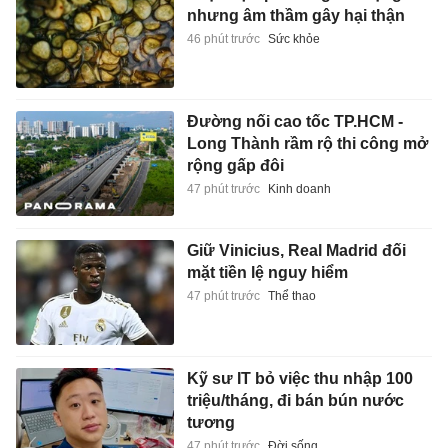
nhưng âm thầm gây hại thận
46 phút trước
Sức khỏe
Đường nối cao tốc TP.HCM -
Long Thành rầm rộ thi công mở
rộng gấp đôi
47 phút trước
Kinh doanh
Giữ Vinicius, Real Madrid đối
mặt tiền lệ nguy hiểm
47 phút trước
Thể thao
Kỹ sư IT bỏ việc thu nhập 100
triệu/tháng, đi bán bún nước
tương
47 phút trước
Đời sống