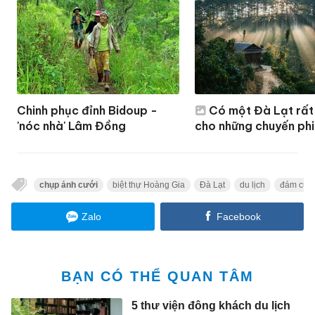
Chinh phục đỉnh Bidoup -
Có một Đà Lạt rất '
'nóc nhà' Lâm Đồng
cho những chuyến phi
chụp ảnh cưới
biệt thự Hoàng Gia
Đà Lạt
du lịch
đám cướ
Zalo
Facebook
BẠN CÓ THỂ QUAN TÂM
5 thư viện đông khách du lịch