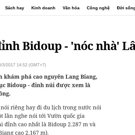
Sách hay
Kinh doanh
Văn hóa
Công nghệ
Đời sốn
ỉnh Bidoup - 'nóc nhà' 
3/3/2017 14:52 (GMT+7)
nh khám phá cao nguyên Lang Biang,
ục Bidoup - đỉnh núi được xem là
ồng.
t
nói riêng hay đi du lịch trong nước nói
 lần nghe nói tới Vườn quốc gia
ai đỉnh cao nhất là Bidoup 2.287 m và
Biang cao 2.167 m).