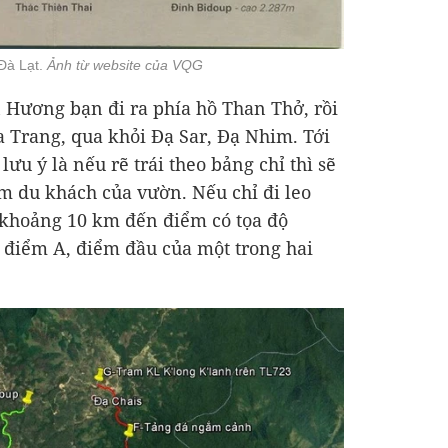
 Đà Lạt.
Ảnh từ website của VQG
 Hương bạn đi ra phía hồ Than Thở, rồi
a Trang, qua khỏi Đạ Sar, Đạ Nhim. Tới
ưu ý là nếu rẽ trái theo bảng chỉ thì sẽ
âm du khách của vườn. Nếu chỉ đi leo
 khoảng 10 km đến điểm có tọa độ
i điểm A, điểm đầu của một trong hai