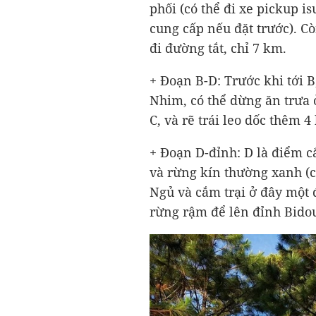
phối (có thể đi xe pickup i
cung cấp nếu đặt trước). C
đi đường tắt, chỉ 7 km.
+ Đoạn B-D: Trước khi tới 
Nhim, có thể dừng ăn trưa 
C, và rẽ trái leo dốc thêm 
+ Đoạn D-đỉnh: D là điểm c
và rừng kín thường xanh (c
Ngủ và cắm trại ở đây một
rừng rậm để lên đỉnh Bido