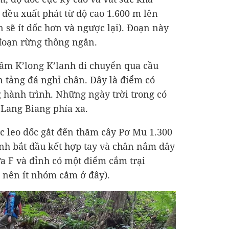
 đều xuất phát từ độ cao 1.600 m lên
 sẽ ít dốc hơn và ngược lại). Đoạn này
đoạn rừng thông ngắn.
lâm K’long K’lanh di chuyển qua cầu
ến tảng đá nghỉ chân. Đây là điểm có
 hành trình. Những ngày trời trong có
 Lang Biang phía xa.
ục leo dốc gắt đến thăm cây Pơ Mu 1.300
đỉnh bắt đầu kết hợp tay và chân nắm dây
ữa F và đỉnh có một điểm cắm trại
 nên ít nhóm cắm ở đây).