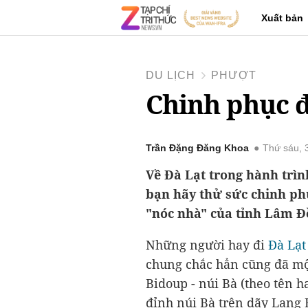
Xuất bản
DU LỊCH
PHƯỢT
Chinh phục đ
Trần Đặng Đăng Khoa
Thứ sáu, 
Về Đà Lạt trong hành trì
bạn hãy thử sức chinh ph
"nóc nhà" của tỉnh Lâm Đ
Những người hay đi
Đà Lạ
chung chắc hẳn cũng đã một
Bidoup - núi Bà (theo tên h
đỉnh núi Bà trên dãy Lang 