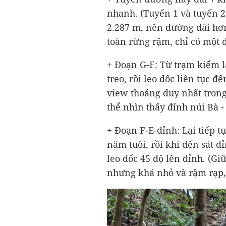
nhanh. (Tuyến 1 và tuyến 2
2.287 m, nên đường dài hơn
toàn rừng rậm, chỉ có một 
+ Đoạn G-F: Từ trạm kiểm 
treo, rồi leo dốc liên tục đ
view thoáng duy nhất trong
thể nhìn thấy đỉnh núi Bà -
+ Đoạn F-E-đỉnh: Lại tiếp t
năm tuổi, rồi khi đến sát 
leo dốc 45 độ lên đỉnh. (Gi
nhưng khá nhỏ và rậm rạp,