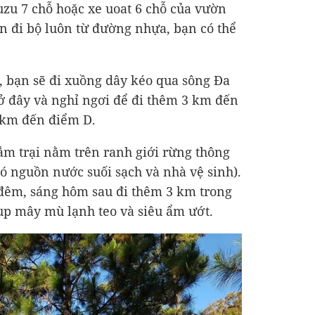
suzu 7 chỗ hoặc xe uoat 6 chỗ của vườn
òn đi bộ luôn từ đường nhựa, bạn có thể
B, bạn sẽ đi xuồng dây kéo qua sông Đa
ở đây và nghỉ ngơi để đi thêm 3 km đến
4 km đến điểm D.
ắm trại nằm trên ranh giới rừng thông
ó nguồn nước suối sạch và nhà vệ sinh).
 đêm, sáng hôm sau đi thêm 3 km trong
up mây mù lạnh teo và siêu ẩm ướt.