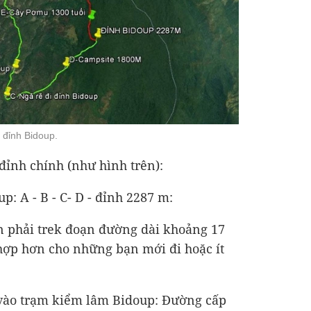
 đỉnh Bidoup.
đỉnh chính (như hình trên):
p: A - B - C- D - đỉnh 2287 m:
n phải trek đoạn đường dài khoảng 17
hợp hơn cho những bạn mới đi hoặc ít
 vào trạm kiểm lâm Bidoup: Đường cấp