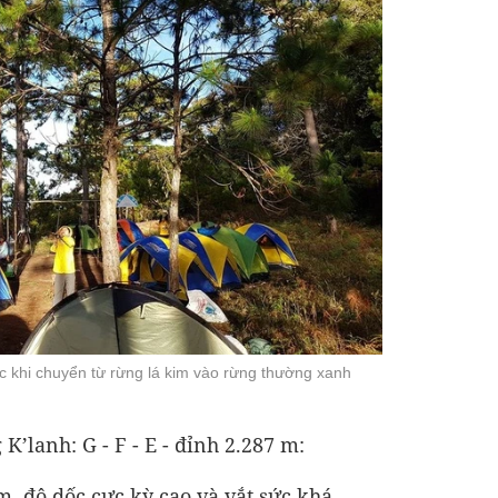
c khi chuyển từ rừng lá kim vào rừng thường xanh
K’lanh: G - F - E - đỉnh 2.287 m:
, độ dốc cực kỳ cao và vắt sức khá