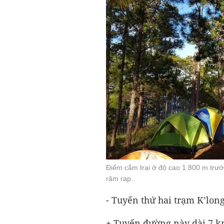
Điểm cắm trại ở độ cao 1.800 m trướ
rậm rạp.
- Tuyến thứ hai trạm K’long 
+ Tuyến đường này dài 7 km