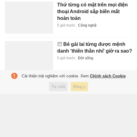
Thứ từng có mặt trên mọi điện
thoại Android sắp biến mất
hoàn toàn
5 giờ trước
Công nghệ
Bé gái lai từng được mệnh
danh 'thiên thần nhí' giờ ra sao?
5 giờ trước
Đời sống
Cải thiện trải nghiệm với cookie. Xem
Chính sách Cookie
Khởi tố, bắt tạm giam Chủ tịch
Từ chối
Đồng ý
HĐQT, Giám đốc Công ty CP
Mekolor
5 giờ trước
Pháp luật
5 thư viện đông khách du lịch
nhất thế giới
6 giờ trước
Du lịch