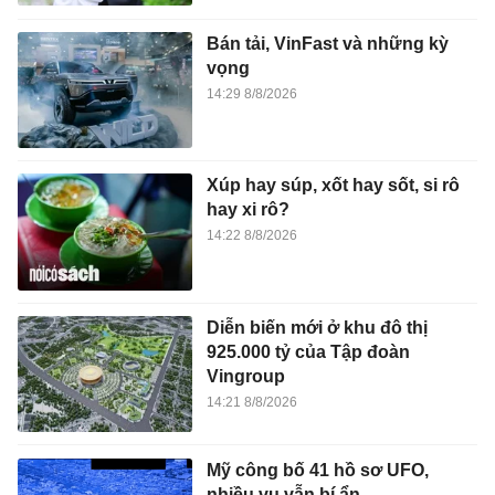
Bán tải, VinFast và những kỳ
vọng
14:29 8/8/2026
Xúp hay súp, xốt hay sốt, si rô
hay xi rô?
14:22 8/8/2026
Diễn biến mới ở khu đô thị
925.000 tỷ của Tập đoàn
Vingroup
14:21 8/8/2026
Mỹ công bố 41 hồ sơ UFO,
nhiều vụ vẫn bí ẩn