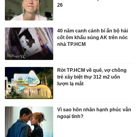
26
40 năm canh cánh bí ẩn bộ hài
cốt ôm khẩu súng AK trên nóc
nhà TP.HCM
Rời TP.HCM về quê, vợ chồng
trẻ xây biệt thự 312 m2 uốn
lượn lạ mắt
Vì sao hôn nhân hạnh phúc vẫn
ngoại tình?