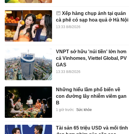
Xếp hàng chụp ảnh tại quán
cà phê có sạp hoa quả ở Hà Nội
13:33 8/8/2026
VNPT sở hữu 'núi tiền' lớn hơn
cả Vinhomes, Viettel Global, PV
GAS
13:33 8/8/2026
Những hiểu lầm phổ biến về
con đường lây nhiễm viêm gan
B
1 giờ trước
Sức khỏe
Tài sản 65 triệu USD và mối tình