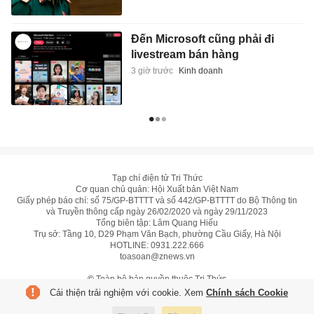
Đến Microsoft cũng phải đi
livestream bán hàng
3 giờ trước
Kinh doanh
Tạp chí điện tử Tri Thức
Cơ quan chủ quản: Hội Xuất bản Việt Nam
Giấy phép báo chí: số 75/GP-BTTTT và số 442/GP-BTTTT do Bộ Thông tin
và Truyền thông cấp ngày 26/02/2020 và ngày 29/11/2023
Tổng biên tập: Lâm Quang Hiếu
Trụ sở: Tầng 10, D29 Phạm Văn Bạch, phường Cầu Giấy, Hà Nội
HOTLINE:
0931.222.666
toasoan@znews.vn
©
Toàn bộ bản quyền thuộc Tri Thức
Cải thiện trải nghiệm với cookie. Xem
Chính sách Cookie