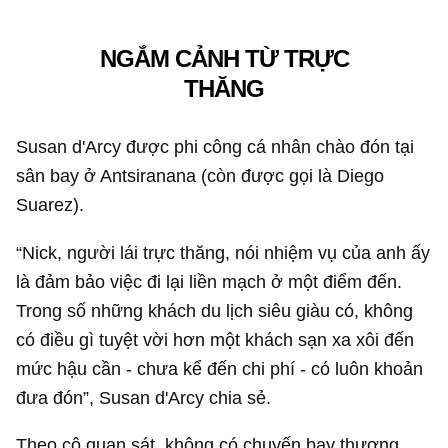
NGẮM CẢNH TỪ TRỰC
THĂNG
Susan d'Arcy được phi công cá nhân chào đón tại
sân bay ở Antsiranana (còn được gọi là Diego
Suarez).
“Nick, người lái trực thăng, nói nhiệm vụ của anh ấy
là đảm bảo việc đi lại liền mạch ở một điểm đến.
Trong số những khách du lịch siêu giàu có, không
có điều gì tuyệt vời hơn một khách sạn xa xôi đến
mức hậu cần - chưa kể đến chi phí - có luôn khoản
đưa đón”, Susan d'Arcy chia sẻ.
Theo cô quan sát, không có chuyến bay thương