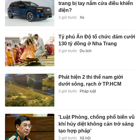
trang bị tay nắm cửa điều khiển
điện?
3 giờ trước
Xe
Tỷ phú Ấn Độ tổ chức đám cưới
130 tỷ đồng ở Nha Trang
3 giờ trước
Du lịch
Phát hiện 2 thi thể nam giới
dưới sông, rạch ở TP.HCM
3 giờ trước
Pháp luật
'Luật Phòng, chống phổ biến vũ
khí hủy diệt không cản trở sáng
tạo hợp pháp'
3 giờ trước
Xã hội