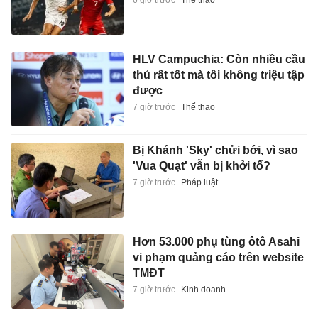
6 giờ trước
Thể thao
HLV Campuchia: Còn nhiều cầu
thủ rất tốt mà tôi không triệu tập
được
7 giờ trước
Thể thao
Bị Khánh 'Sky' chửi bới, vì sao
'Vua Quạt' vẫn bị khởi tố?
7 giờ trước
Pháp luật
Hơn 53.000 phụ tùng ôtô Asahi
vi phạm quảng cáo trên website
TMĐT
7 giờ trước
Kinh doanh