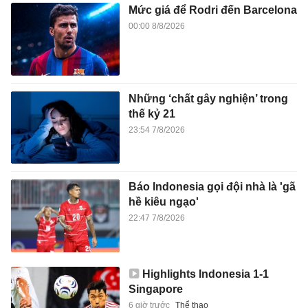
Mức giá để Rodri đến Barcelona
00:00 8/8/2026
Những ‘chất gây nghiện’ trong
thế kỷ 21
23:54 7/8/2026
Báo Indonesia gọi đội nhà là 'gã
hề kiêu ngạo'
22:47 7/8/2026
Highlights Indonesia 1-1
Singapore
6 giờ trước
Thể thao