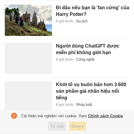
Đi đâu nếu bạn là 'fan cứng' của
Harry Potter?
8 giờ trước
Du lịch
Người dùng ChatGPT được
miễn phí không giới hạn
8 giờ trước
Công nghệ
Khởi tố vụ buôn bán hơn 3.600
sản phẩm giả nhãn hiệu nổi
tiếng
8 giờ trước
Pháp luật
Cải thiện trải nghiệm với cookie. Xem
Chính sách Cookie
Chủ tịch tập đoàn khoáng sản
Từ chối
Đồng ý
Hưng Thịnh nhận 10 năm tù