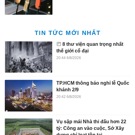
TIN TỨC MỚI NHẤT
8 thư viện quan trọng nhất
thế giới cổ đại
20:44 6/8/2026
TP.HCM thông báo nghỉ lễ Quốc
khánh 2/9
20:42 6/8/2026
Vụ sập mái Nhà thi đấu hơn 22
tỷ: Công an vào cuộc, Sở Xây
dựng chỉ loạt tồn tại