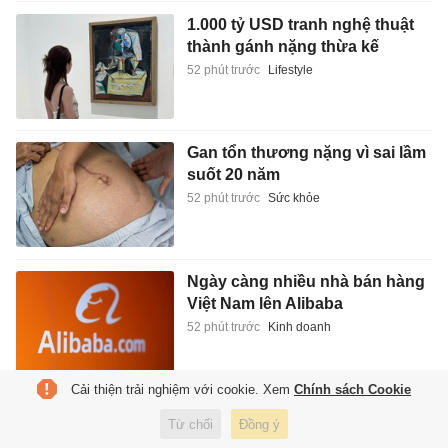
1.000 tỷ USD tranh nghệ thuật
thành gánh nặng thừa kế
52 phút trước
Lifestyle
Gan tổn thương nặng vì sai lầm
suốt 20 năm
52 phút trước
Sức khỏe
Ngày càng nhiều nhà bán hàng
Việt Nam lên Alibaba
52 phút trước
Kinh doanh
Cải thiện trải nghiệm với cookie. Xem
Chính sách Cookie
Malaysia không còn đáng lo
Từ chối
Đồng ý
nếu gặp lại tại bán kết