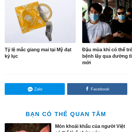
Tỷ lệ mắc giang mai tại Mỹ đạt
Đậu mùa khỉ có thể tr
kỷ lục
bệnh lây qua đường t
mới
Zalo
Facebook
BẠN CÓ THỂ QUAN TÂM
Món khoái khẩu của người Việt