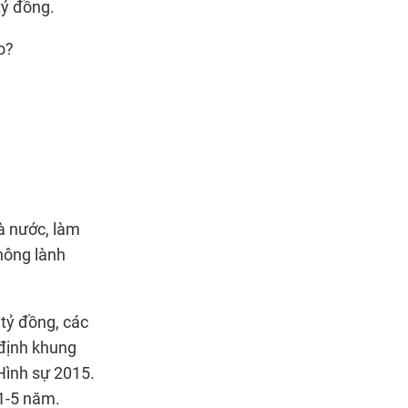
tỷ đồng.
o?
à nước, làm
hông lành
 tỷ đồng, các
t định khung
 Hình sự 2015.
 1-5 năm.