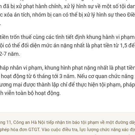
 đã bị xử phạt hành chính, xử lý hình sự về một số tội da
xóa án tích, nhóm bị can có thể bị xử lý hình sự theo Đi
.
tiền trốn thuế cùng các tình tiết định khung hành vi phạm 
i có thể đối diện mức án nặng nhất là phạt tiền từ 1,5 đ
 2-7 năm.
áp nhân vi phạm, khung hình phạt nặng nhất là phạt tiền
ỉ hoạt động từ 6 tháng tới 3 năm. Nếu cơ quan chức năng
ương mại được thành lập chỉ để thực hiện tội phạm, phá
ĩnh viễn toàn bộ hoạt động.
áng 11, Công an Hà Nội tiếp nhận tin báo tội phạm về một đường d
 phép hóa đơn GTGT. Vào cuộc điều tra, lực lượng chức năng xác đị