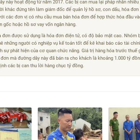
ây này hoạt động từ năm 2017. Các bị can mua lại pháp nhân nhiều 
ời khác đứng tên làm giám đốc để quản lý hồ sơ, con dấu, hóa đơn
 với các đơn vị có nhu cầu mua bán hóa đơn để hợp thức hóa đầu v
n gốc hoặc hồ sơ vay vốn ngân hàng.
a đơn được sử dụng là hóa đơn điện tử, có độ bảo mật cao. Nhóm b
ê những người có nghiệp vụ kế toán tốt để kê khai báo cáo tài chí
nh sự phát hiện của cơ quan chức năng. Giá trị hàng hóa trước thuế g
 đơn mà đường dây này đã bán ra cho khách là khoảng
1.000 tỷ đồ
ịnh các bị can thu lời hàng chục tỷ đồng.