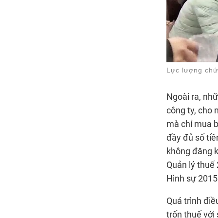
Lực lượng chứ
Ngoài ra, nh
công ty, cho
mà chỉ mua b
đầy đủ số ti
không đăng k
Quản lý thuế 
Hình sự 2015
Quá trình điề
trốn thuế với