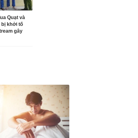
ua Quạt và
bị khởi tố
stream gây