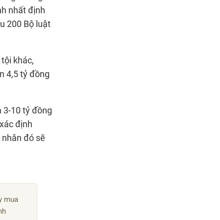
nh nhất định
ều 200 Bộ luật
tội khác,
ến
4,5 tỷ đồng
 3-
10 tỷ đồng
 xác định
p nhân đó sẽ
ây mua
nh