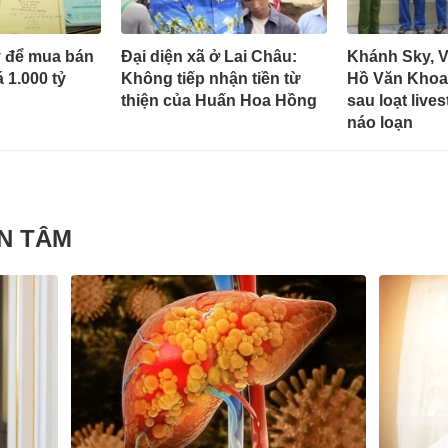
y để mua bán
Đại diện xã ở Lai Châu:
Khánh Sky, V
á 1.000 tỷ
Không tiếp nhận tiền từ
Hồ Văn Khoa 
thiện của Huấn Hoa Hồng
sau loạt live
náo loạn
N TÂM