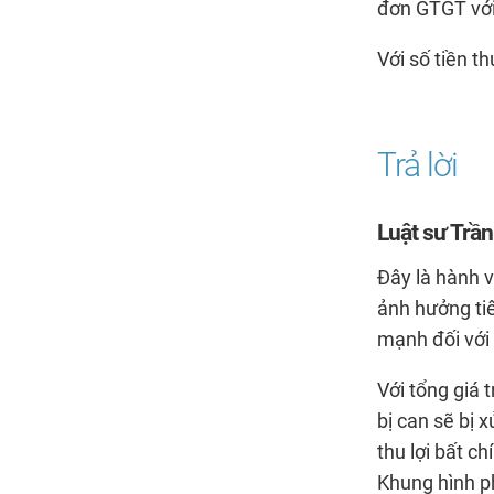
đơn GTGT với 
Với số tiền t
Luật sư Trầ
Đây là hành v
ảnh hưởng ti
mạnh đối với
Với tổng giá 
bị can sẽ bị 
thu lợi bất c
Khung hình ph