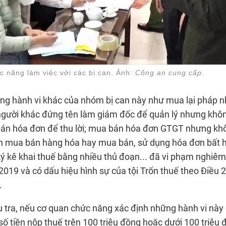
c năng làm việc với các bị can. Ảnh:
Công an cung cấp.
ững hành vi khác của nhóm bị can này như mua lại pháp 
 người khác đứng tên làm giám đốc để quản lý nhưng khô
án hóa đơn để thu lời; mua bán hóa đơn GTGT nhưng khô
ền mua bán hàng hóa hay mua bán, sử dụng hóa đơn bất 
ý kê khai thuế bằng nhiều thủ đoạn... đã vi phạm nghiêm
2019 và có dấu hiệu hình sự của tội Trốn thuế theo Điều 2
.
u tra, nếu cơ quan chức năng xác định những hành vi này 
 số tiền nộp thuế trên 100 triệu đồng hoặc dưới 100 triệu