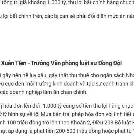
tổng trị giá khoảng 1.000 tỷ, thu lợi bất chính hàng chục 
hu lợi bất chính trên, các bị can sẽ phải đối diện mức án nà
n Xuân Tiền - Trưởng Văn phòng luật sư Đồng Đội
i gây nên hệ lụy xấu, gây thất thu thuế cho ngân sách Nh
êu cực đến môi trường kinh doanh và tạo sự cạnh tranh k
 các doanh nghiệp làm ăn chân chính.
trị hóa đơn lên đến 1.000 tỷ cùng số tiền thu lợi hàng chục
xử lý hình sự về tội Mua bán trái phép hóa đơn với tình tiế
hính 100 triệu đồng trở lên theo Khoản 2, Điều 203 Bộ luật
ạt áp dụng là phạt tiền 200-500 triệu đồng hoặc phạt tù