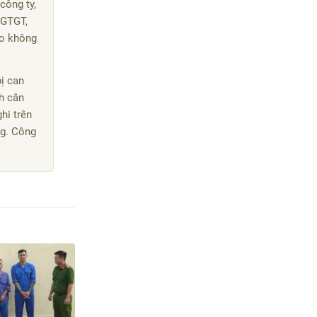
công ty,
 GTGT,
ào không
ị can
nh cân
hi trên
ng
. Công