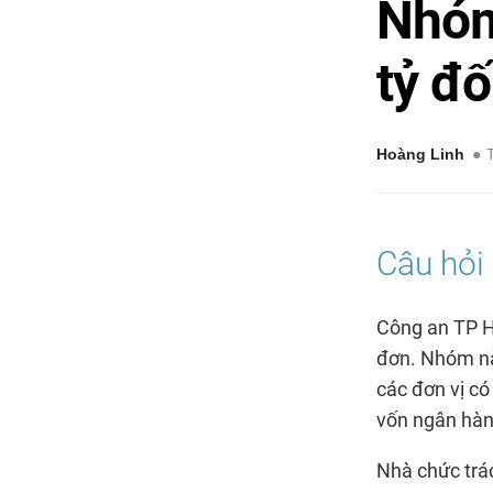
Nhóm
tỷ đ
Hoàng Linh
Công an TP Hà
đơn. Nhóm nà
các đơn vị c
vốn ngân hàn
Nhà chức trác