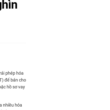
hìn
trái phép hóa
T) để bán cho
oặc hồ sơ vay
ra nhiều hóa