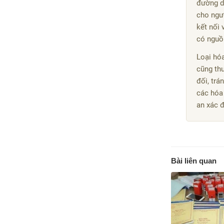
đường d
cho ngư
kết nối
có nguồ
Loại hó
cũng thu
đối, trá
các hóa
an xác đ
Bài liên quan