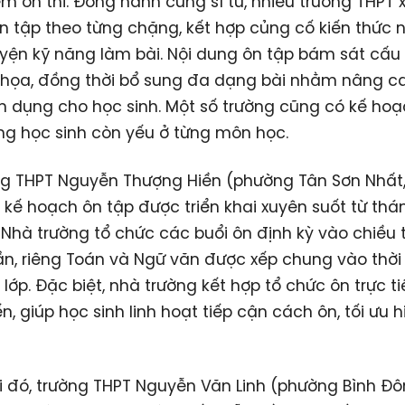
m ôn thi. Đồng hành cùng sĩ tử, nhiều trường THPT
 ôn tập theo từng chặng, kết hợp củng cố kiến thức 
uyện kỹ năng làm bài. Nội dung ôn tập bám sát cấu
 họa, đồng thời bổ sung đa dạng bài nhằm nâng c
 dụng cho học sinh. Một số trường cũng có kế hoạ
g học sinh còn yếu ở từng môn học.
ng THPT Nguyễn Thượng Hiền (phường Tân Sơn Nhất
 kế hoạch ôn tập được triển khai xuyên suốt từ thá
 Nhà trường tổ chức các buổi ôn định kỳ vào chiều 
n, riêng Toán và Ngữ văn được xếp chung vào thời
 lớp. Đặc biệt, nhà trường kết hợp tổ chức ôn trực t
ến, giúp học sinh linh hoạt tiếp cận cách ôn, tối ưu 
i đó, trường THPT Nguyễn Văn Linh (phường Bình Đô