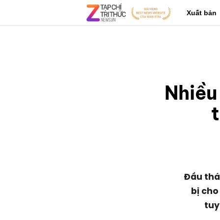
Xuất bản
Nhiều
t
Đầu thá
bị cho
tuy