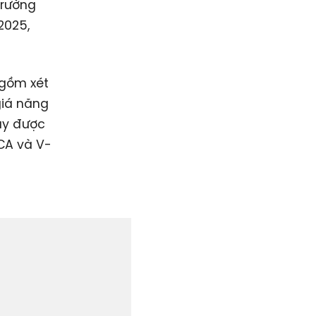
trường
2025,
 gồm xét
giá năng
duy được
SCA và V-