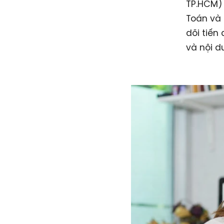
TP.HCM) 
Toán và 
dõi tiến
và nội 