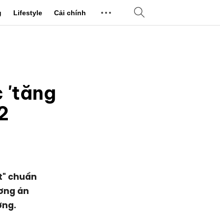
g
Lifestyle
Cải chính
 'tăng
12
t" chuẩn
ương án
ờng.