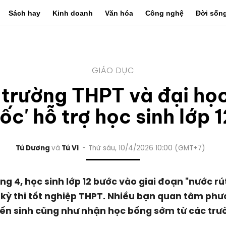
Sách hay
Kinh doanh
Văn hóa
Công nghệ
Đời sốn
GIÁO DỤC
 trường THPT và đại học
ốc' hỗ trợ học sinh lớp 
Tú Dương
Tú Vi
Thứ sáu, 10/4/2026 10:00 (GMT+7)
ng 4, học sinh lớp 12 bước vào giai đoạn "nước rú
 kỳ thi tốt nghiệp THPT. Nhiều bạn quan tâm ph
ển sinh cũng như nhận học bổng sớm từ các trư