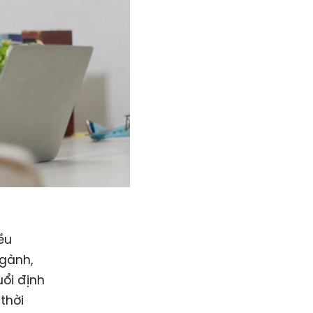
ều
ngành,
ổi định
thời