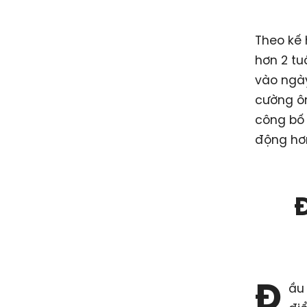
Theo kế 
hơn 2 tu
vào ngày
cường ôn
công bố 
động hơn
Đ
Đ
ầu 