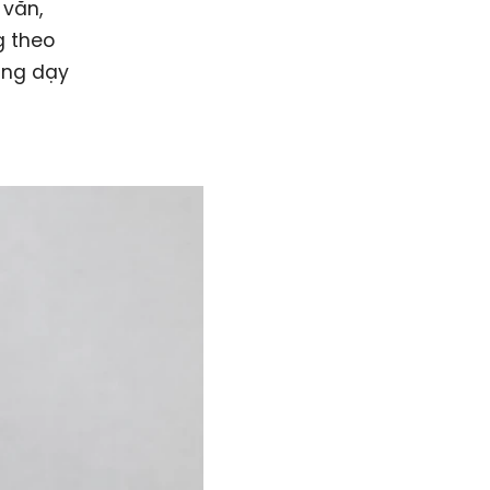
 văn,
g theo
ảng dạy