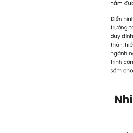
nắm được
Điển hìn
trường t
duy định
thân, hi
ngành ng
trình cò
sớm cho 
Nhi