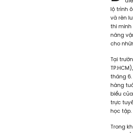
điể
lộ trình
và rèn l
thi minh
năng vận
cho nhữn
Tại trườ
TP.HCM),
tháng 6.
hàng tuầ
biểu của
trực tuy
học tập.
Trong kh