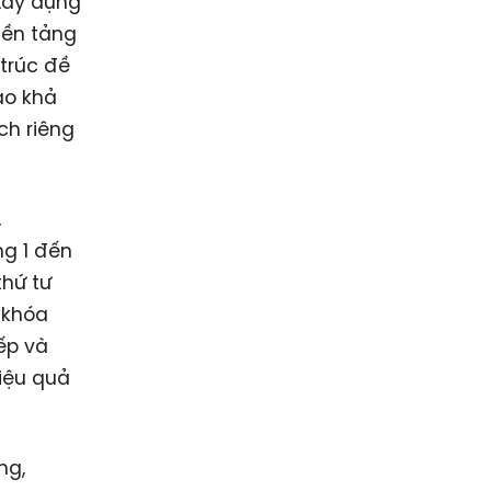
 xây dựng
nền tảng
 trúc đề
ao khả
ch riêng
,
ng 1 đến
thứ tư
 khóa
iếp và
hiệu quả
ng,