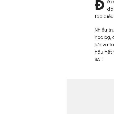
Đ
ể c
đạ
tạo điều
Nhiều tr
học bạ, 
lực và t
hầu hết 
SAT.