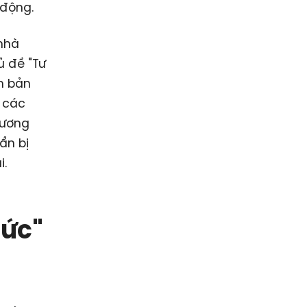
 động.
 nhà
ủ đề "Tư
n bản
 các
hương
ẩn bị
i.
sức"