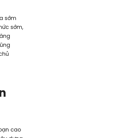
ra sớm
chức sớm,
tăng
cũng
 chủ
ấn
đoạn cao