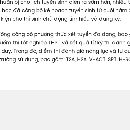
huẩn bị cho lịch tuyển sinh diễn ra sớm hơn, nhiều 
i học đã công bố kế hoạch tuyển sinh từ cuối năm 
 kiện cho thí sinh chủ động tìm hiểu và đăng ký.
ường công bố phương thức xét tuyển đa dạng, bao
điểm thi tốt nghiệp THPT và kết quả từ kỳ thi đánh 
ư duy. Trong đó, điểm thi đánh giá năng lực và tư 
trường sử dụng, bao gồm: TSA, HSA, V-ACT, SPT, H-