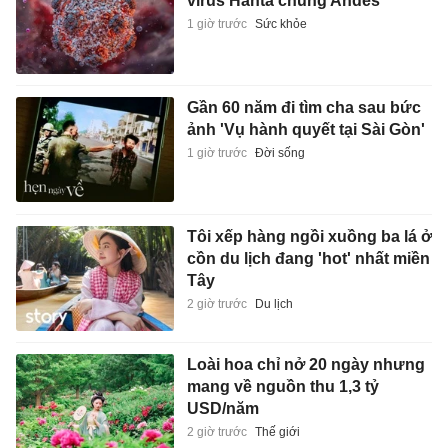
virus Hanta chủng Andes
1 giờ trước
Sức khỏe
Gần 60 năm đi tìm cha sau bức
ảnh 'Vụ hành quyết tại Sài Gòn'
1 giờ trước
Đời sống
Tôi xếp hàng ngồi xuồng ba lá ở
cồn du lịch đang 'hot' nhất miền
Tây
2 giờ trước
Du lịch
Loài hoa chỉ nở 20 ngày nhưng
mang về nguồn thu 1,3 tỷ
USD/năm
2 giờ trước
Thế giới