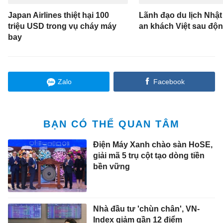
Japan Airlines thiệt hại 100
Lãnh đạo du lịch Nhật
triệu USD trong vụ cháy máy
an khách Việt sau độn
bay
Zalo
Facebook
BẠN CÓ THỂ QUAN TÂM
Điện Máy Xanh chào sàn HoSE,
giải mã 5 trụ cột tạo dòng tiền
bền vững
Nhà đầu tư 'chùn chân', VN-
Index giảm gần 12 điểm