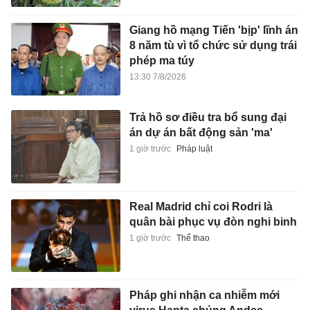
Giang hồ mạng Tiến 'bịp' lĩnh án
8 năm tù vì tổ chức sử dụng trái
phép ma túy
13:30 7/8/2026
Trả hồ sơ điều tra bổ sung đại
án dự án bất động sản 'ma'
1 giờ trước
Pháp luật
Real Madrid chỉ coi Rodri là
quân bài phục vụ đòn nghi binh
1 giờ trước
Thể thao
Pháp ghi nhận ca nhiễm mới