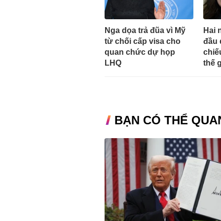
Nga dọa trả đũa vì Mỹ
Hai 
từ chối cấp visa cho
đầu 
quan chức dự họp
chiế
LHQ
thế g
BẠN CÓ THỂ QUA