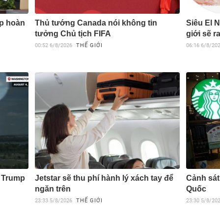
p hoàn
Thủ tướng Canada nói không tin
Siêu El 
tưởng Chủ tịch FIFA
giới sẽ r
00:52
6/8/2026
THẾ GIỚI
06:16
6/8/20
g Trump
Jetstar sẽ thu phí hành lý xách tay để
Cảnh sát
ngăn trên
Quốc
23:33
5/8/2026
THẾ GIỚI
23:30
5/8/20