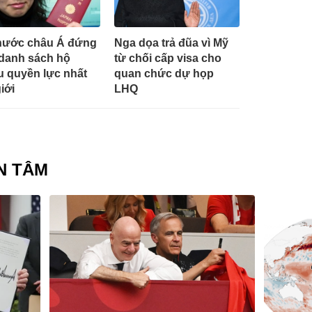
nước châu Á đứng
Nga dọa trả đũa vì Mỹ
danh sách hộ
từ chối cấp visa cho
u quyền lực nhất
quan chức dự họp
iới
LHQ
N TÂM