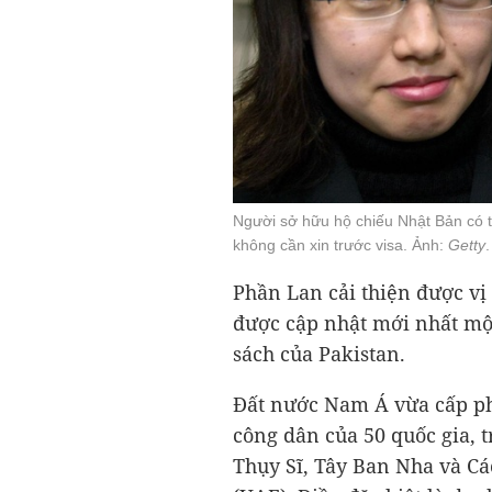
Người sở hữu hộ chiếu Nhật Bản có t
không cần xin trước visa. Ảnh:
Getty
.
Phần Lan cải thiện được vị
được cập nhật mới nhất mộ
sách của Pakistan.
Đất nước Nam Á vừa cấp phé
công dân của 50 quốc gia, t
Thụy Sĩ, Tây Ban Nha và C