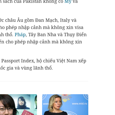
nh sách của Pakistan không có
Mỹ
và
c châu Âu gồm Đan Mạch, Italy và
ho phép nhập cảnh mà không xin visa
nh thổ.
Pháp
, Tây Ban Nha và Thụy Điển
đến cho phép nhập cảnh mà không xin
 Passport Index, hộ chiếu Việt Nam xếp
ốc gia và vùng lãnh thổ.