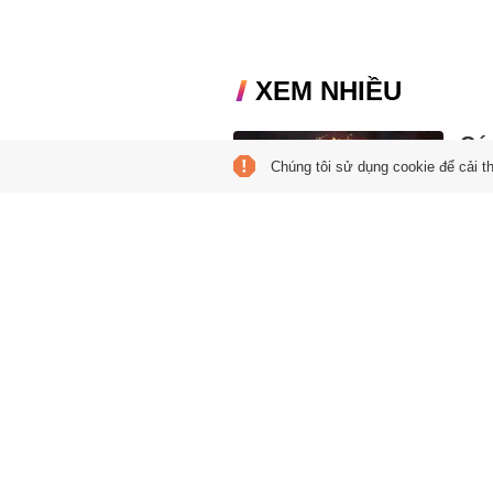
XEM NHIỀU
Cú 
Chúng tôi sử dụng cookie để cải t
mùa
05:00
Theo
Đất v
Trăn
Ars
04:55
Theo 
hạn h
Kha