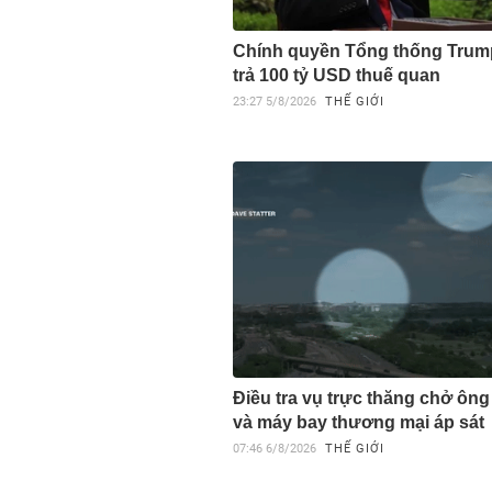
Chính quyền Tổng thống Trum
trả 100 tỷ USD thuế quan
23:27
5/8/2026
THẾ GIỚI
Điều tra vụ trực thăng chở ôn
và máy bay thương mại áp sát
07:46
6/8/2026
THẾ GIỚI