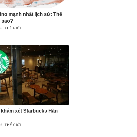
Nino mạnh nhất lịch sử: Thế
a sao?
26
THẾ GIỚI
 khám xét Starbucks Hàn
26
THẾ GIỚI