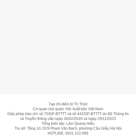
ngoài việc sở hữu mẫu xe mang đậm tính truyền
thống từ Anh Quốc, khách hàng còn được tận
hưởng kỳ nghỉ tại châu Âu cùng người thân.
Ngoài ra, giá trị quà tặng có thể quy đổi giúp
khách hàng được hưởng mức giá tốt hơn khi
mua xe.
MINI 3-Cửa hiện có giá bán từ
2,319 tỷ đồng
. Để
biết thêm thông tin chi tiết về chương trình ưu đãi,
khách hàng liên hệ hotline 19001101 hoặc đến
showroom MINI gần nhất.
Tạp chí điện tử Tri Thức
Cơ quan chủ quản: Hội Xuất bản Việt Nam
Giấy phép báo chí: số 75/GP-BTTTT và số 442/GP-BTTTT do Bộ Thông tin
và Truyền thông cấp ngày 26/02/2020 và ngày 29/11/2023
Tổng biên tập: Lâm Quang Hiếu
Trụ sở: Tầng 10, D29 Phạm Văn Bạch, phường Cầu Giấy, Hà Nội
HOTLINE:
0931.222.666