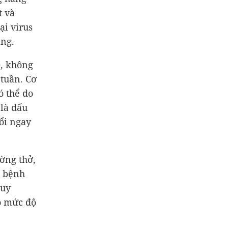
t và
ại virus
ng.
), không
 tuần. Cơ
ó thể do
 là dấu
ổi ngay
ờng thở,
a bệnh
Tuy
o mức độ