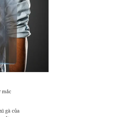
ơ mắc
xì gà của