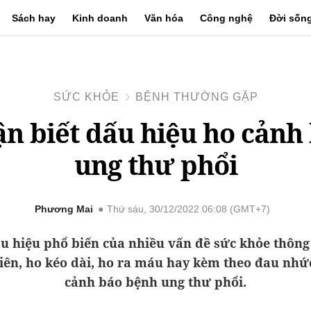
Sách hay
Kinh doanh
Văn hóa
Công nghệ
Đời sốn
SỨC KHỎE
BỆNH THƯỜNG GẶP
n biết dấu hiệu ho cảnh
ung thư phổi
Phương Mai
Thứ sáu, 30/12/2022 06:08 (GMT+7)
ấu hiệu phổ biến của nhiều vấn đề sức khỏe thông
iên, ho kéo dài, ho ra máu hay kèm theo đau nhức
cảnh báo bệnh ung thư phổi.