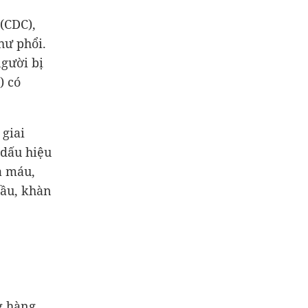
(CDC),
hư phổi.
người bị
) có
 giai
 dấu hiệu
a máu,
đầu, khàn
g hàng