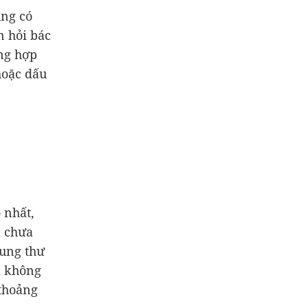
ũng có
n hỏi bác
ng hợp
hoặc dấu
 nhất,
i chưa
 ung thư
i không
 thoảng