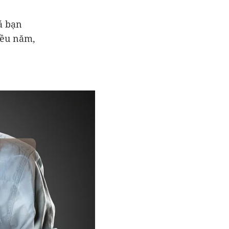
á bạn
iều năm,