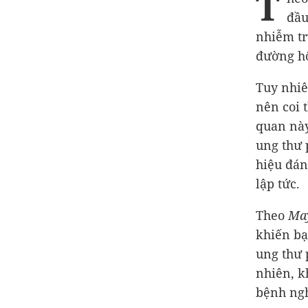
T
đầu
nhiễm trù
đường hô
Tuy nhiê
nên coi 
quan này
ung thư 
hiệu đán
lập tức.
Theo
May
khiến bạ
ung thư 
nhiên, k
bệnh ng