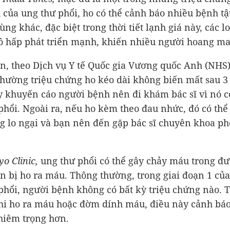
 của ung thư phổi, ho có thể cảnh báo nhiều bệnh tậ
ng khác, đặc biệt trong thời tiết lạnh giá này, các lo
 hấp phát triển mạnh, khiến nhiều người hoang ma
n, theo Dịch vụ Y tế Quốc gia Vương quốc Anh (NHS
thường triệu chứng ho kéo dài không biến mất sau 3
 khuyến cáo người bệnh nên đi khám bác sĩ vì nó c
phổi. Ngoài ra, nếu ho kèm theo đau nhức, đó có thể
g lo ngại và bạn nên đến gặp bác sĩ chuyên khoa ph
o Clinic,
ung thư phổi có thể gây chảy máu trong đư
n bị ho ra máu. Thông thường, trong giai đoạn 1 củ
phổi, người bệnh không có bất kỳ triệu chứng nào. 
hi ho ra máu hoặc đờm dính máu, điều này cảnh bá
hiêm trọng hơn.