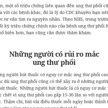
n, một số triệu chứng liên quan đến ung thư phổi c
ra với các bệnh khác, đó là lý do CDC khuyên bạn nê
ợc tư vấn tìm ra nguyên nhân. Theo NHS, trong trườ
ất kỳ triệu chứng chính nào của bệnh ung thư phổi 
phổ biến hơn, bạn cũng cần được thăm khám.
Những người có rủi ro mắc
ung thư phổi
ng người hút thuốc có nguy cơ mắc ung thư phổi cao
c dù ung thư phổi cũng có thể xảy ra ở những ngườ
hút thuốc. Những người hút thuốc lá có nguy cơ mắc
c chết vì ung thư phổi cao gấp 15-30 lần so với ngườ
c. Thậm chí, hút vài điếu thuốc mỗi ngày hoặc thỉnh