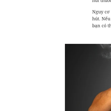
hút thuố
Nguy cơ 
hút. Nếu
bạn có t