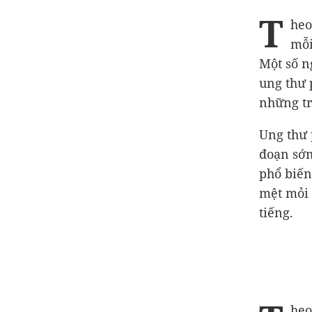
T
heo
mỗi
Một số n
ung thư 
những tr
Ung thư 
đoạn sớm
phổ biến
mệt mỏi 
tiếng.
he