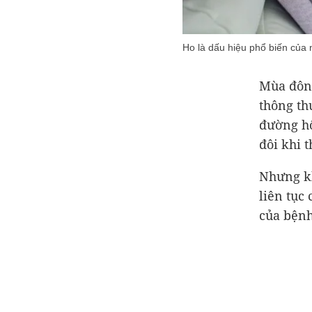
Ho là dấu hiệu phổ biến của 
Mùa đông
thông th
đường hô
đôi khi 
Nhưng kh
liên tục
của bện