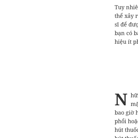
Tuy nhiê
thể xảy 
sĩ để đư
bạn có b
hiệu ít 
N
hữ
mặ
bao giờ 
phổi hoặ
hút thuố