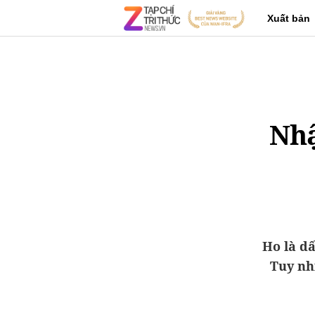
Xuất bản
Nhậ
Ho là d
Tuy nh