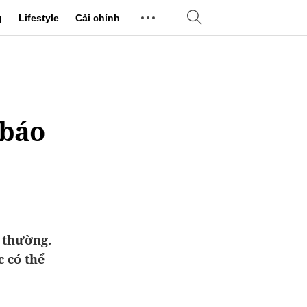
g
Lifestyle
Cải chính
 báo
 thường.
 có thể