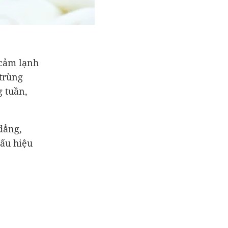
 cảm lạnh
trùng
g tuần,
dẳng,
dấu hiệu