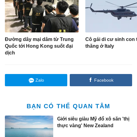
Đường dây mại dâm từ Trung
Cô gái di cư sinh con 
Quốc tới Hong Kong suốt đại
thăng ở Italy
dịch
Zalo
Facebook
BẠN CÓ THỂ QUAN TÂM
Giới siêu giàu Mỹ đổ xô săn 'thị
thực vàng' New Zealand