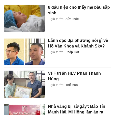
8 dấu hiệu cho thấy mẹ bầu sắp
sinh
1 giờ trước
Sức khỏe
Lãnh đạo địa phương nói gì về
Hồ Văn Khoa và Khánh Sky?
1 giờ trước
Pháp luật
VFF tri ân HLV Phan Thanh
Hùng
1 giờ trước
Thể thao
Nhà vàng bị 'sờ gáy': Bảo Tín
Mạnh Hải, Mi Hồng làm ăn ra