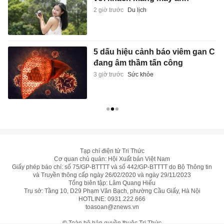
2 giờ trước
Du lịch
5 dấu hiệu cảnh báo viêm gan C
đang âm thầm tấn công
3 giờ trước
Sức khỏe
Tạp chí điện tử Tri Thức
Cơ quan chủ quản: Hội Xuất bản Việt Nam
Giấy phép báo chí: số 75/GP-BTTTT và số 442/GP-BTTTT do Bộ Thông tin
và Truyền thông cấp ngày 26/02/2020 và ngày 29/11/2023
Tổng biên tập: Lâm Quang Hiếu
Trụ sở: Tầng 10, D29 Phạm Văn Bạch, phường Cầu Giấy, Hà Nội
HOTLINE:
0931.222.666
toasoan@znews.vn
©
Toàn bộ bản quyền thuộc Tri Thức