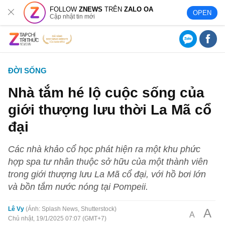
FOLLOW
ZNEWS
TRÊN
ZALO OA
OPEN
Cập nhật tin mới
ĐỜI SỐNG
Nhà tắm hé lộ cuộc sống của
giới thượng lưu thời La Mã cổ
đại
Các nhà khảo cổ học phát hiện ra một khu phức
hợp spa tư nhân thuộc sở hữu của một thành viên
trong giới thượng lưu La Mã cổ đại, với hồ bơi lớn
và bồn tắm nước nóng tại Pompeii.
Lê Vy
Ảnh: Splash News, Shutterstock
A
A
Chủ nhật, 19/1/2025 07:07 (GMT+7)