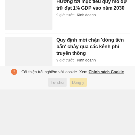
Hướng tới mục tiêu quy mô dự
trữ đạt 1% GDP vào năm 2030
9 giờ trước
Kinh doanh
Quy định mới chặn 'dòng tiền
bẩn' chảy qua các kênh phi
truyền thống
9 giờ trước
Kinh doanh
Cải thiện trải nghiệm với cookie. Xem
Chính sách Cookie
Cơn sốt săn Labubu, Pokémon
Từ chối
Đồng ý
phủ khắp Hong Kong
9 giờ trước
Thế giới
1.000 tỷ USD tranh nghệ thuật
thành gánh nặng thừa kế
9 giờ trước
Lifestyle