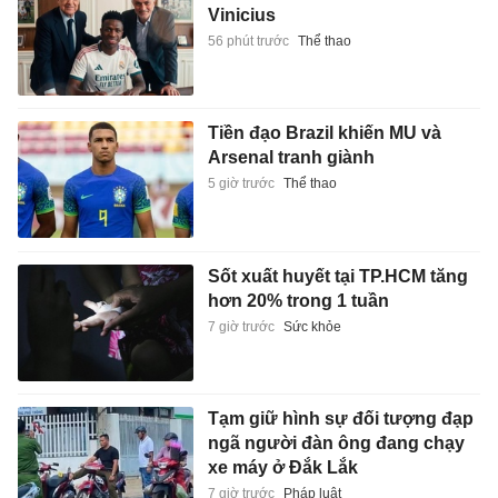
Vinicius
56 phút trước
Thể thao
Tiền đạo Brazil khiến MU và
Arsenal tranh giành
5 giờ trước
Thể thao
Sốt xuất huyết tại TP.HCM tăng
hơn 20% trong 1 tuần
7 giờ trước
Sức khỏe
Tạm giữ hình sự đối tượng đạp
ngã người đàn ông đang chạy
xe máy ở Đắk Lắk
7 giờ trước
Pháp luật