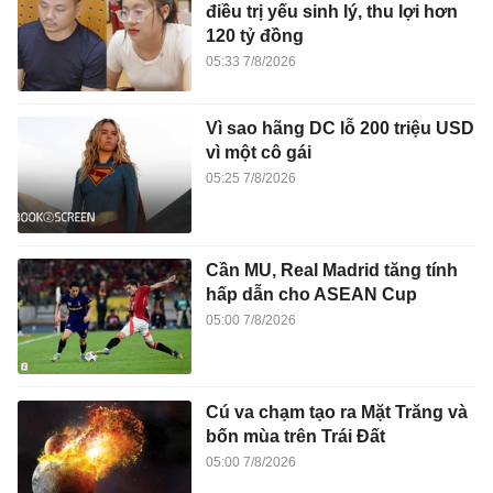
điều trị yếu sinh lý, thu lợi hơn
120 tỷ đồng
05:33 7/8/2026
Vì sao hãng DC lỗ 200 triệu USD
vì một cô gái
05:25 7/8/2026
Cần MU, Real Madrid tăng tính
hấp dẫn cho ASEAN Cup
05:00 7/8/2026
Cú va chạm tạo ra Mặt Trăng và
bốn mùa trên Trái Đất
05:00 7/8/2026