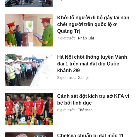
Khởi tố người đi bộ gây tai nạn
chết người trên quốc lộ ở
Quảng Trị
7 giờ trước
Pháp luật
Hà Nội chốt thông tuyến Vành
đai 1 trên mặt đất dịp Quốc
khánh 2/9
8 giờ trước
Xã hội
Cảnh sát đột kích trụ sở KFA vì
bê bối tình dục
8 giờ trước
Thể thao
Chelsea chuẩn bị đạt mốc 11