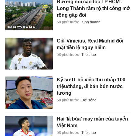
Đường nối cao tốc TP.HCM -
Long Thành rầm rộ thi công mở
rộng gấp đôi
58 phút trước
Kinh doanh
Giữ Vinicius, Real Madrid đối
mặt tiền lệ nguy hiểm
58 phút trước
Thể thao
Kỹ sư IT bỏ việc thu nhập 100
triệu/tháng, đi bán bún nước
tương
58 phút trước
Đời sống
Hai 'lá bùa' may mắn của tuyển
Việt Nam
58 phút trước
Thể thao