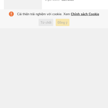
Cải thiện trải nghiệm với cookie. Xem
Chính sách Cookie
Tạm giữ hình sự đối tượng đạp
Từ chối
Đồng ý
ngã người đàn ông đang chạy
xe máy ở Đắk Lắk
8 giờ trước
Pháp luật
Khởi tố người đi bộ gây tai nạn
chết người trên quốc lộ ở
Quảng Trị
9 giờ trước
Pháp luật
Hà Nội chốt thông tuyến Vành
đai 1 trên mặt đất dịp Quốc
khánh 2/9
9 giờ trước
Xã hội