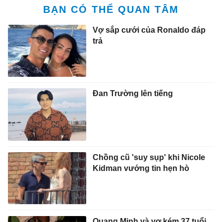
BẠN CÓ THỂ QUAN TÂM
Vợ sắp cưới của Ronaldo đáp
trả
Đan Trường lên tiếng
Chồng cũ 'suy sụp' khi Nicole
Kidman vướng tin hẹn hò
Quang Minh và vợ kém 37 tuổi