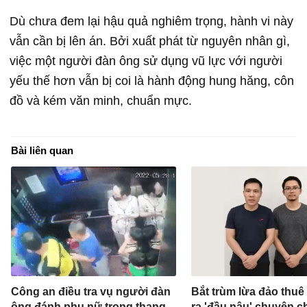
Dù chưa đem lại hậu quả nghiêm trọng, hành vi này
vẫn cần bị lên án. Bởi xuất phát từ nguyên nhân gì,
việc một người đàn ông sử dụng vũ lực với người
yếu thế hơn vẫn bị coi là hành động hung hăng, côn
đồ và kém văn minh, chuẩn mực.
Bài liên quan
Công an điều tra vụ người đàn
Bắt trùm lừa đảo thuê ô
ông đánh phụ nữ trong thang
ra 'đầu nậu' chuyên ch