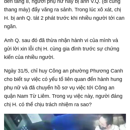
đến tầng 8, người phụ nữ này bị anh V.Q. (đi cùng
thang máy) đẩy văng ra sảnh. Trong lúc xô xát, chị
H. bị anh Q. tát 2 phát trước khi nhiều người tới can
ngăn.
Anh Q. sau đó đã thừa nhận hành vi của mình và
gửi lời xin lỗi chị H. cùng gia đình trước sự chứng
kiến của nhiều người.
Ngày 31/5, chỉ huy Công an phường Phương Canh
cho biết sự việc có yếu tố liên quan đến hành hung
phụ nữ và đã chuyển hồ sơ vụ việc tới Công an
quận Nam Từ Liêm. Trong vụ việc này, người đáng
chị H. có thể chịu trách nhiệm ra sao?