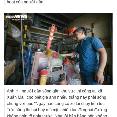
Anh H., người dân sống gần khu vực thi công tại xã
Xuân Mai, cho biết gia anh nhiều tháng nay phải sống
chung với bụi. “Ngày nào cũng có xe tải chạy liên tục.
Trời nắng thì bụi bay mù mịt, nhiều lúc đi ngoài đường
không nhìn rõ phía trước. Nhà tôi bán hàng nên không
thể đóng cửa cả ngày, nhưng mở cửa thì bụi phủ kín
đồ đạc”, anh H. nói.