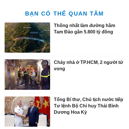
Tổng Bí thư, Chủ tịch nước tiếp
Tư lệnh Bộ Chỉ huy Thái Bình
Dương Hoa Kỳ
Cháy lớn chợ Biên Hòa, nhiều
ki-ốt bị thiêu rụi
Công an TP Đồng Nai thông tin
vụ cháy lớn tại chợ Biên Hòa
Tài xế ôtô tông xe máy chở 2 trẻ