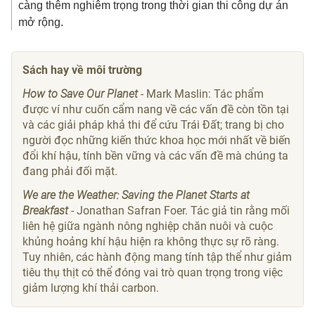
liên hệ giữa ngành nông nghiệp chăn nuôi và cuộc
khủng hoảng khí hậu hiện ra không thực sự rõ ràng.
Tuy nhiên, các hành động mang tính tập thể như giảm
tiêu thụ thịt có thể đóng vai trò quan trọng trong việc
giảm lượng khí thải carbon.
Bài liên quan
Thủ đô chưa thể là nơi đáng
Kênh ô nhiễm bậc nh
sống nếu vẫn còn '5 điểm
vẫn dang dở sau 11 n
nghẽn'