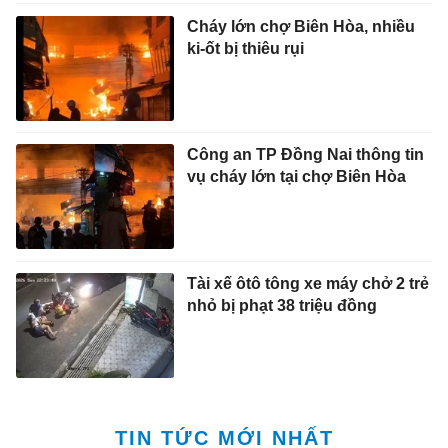
nhỏ bị phạt 38 triệu đồng
TIN TỨC MỚI NHẤT
Khám xét nơi ở của Huấn 'Hoa
Hồng'
18:08 6/8/2026
Thấy gì từ 'bữa ăn lành mạnh
nhất thế giới'?
18:03 6/8/2026
Chạy bộ ngày càng tốn kém