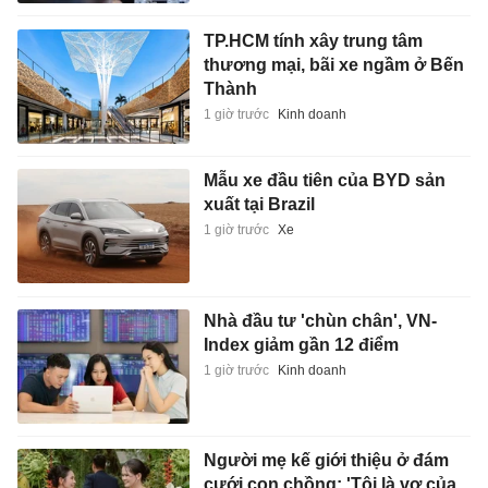
Index giảm gần 12 điểm
1 giờ trước
Kinh doanh
Người mẹ kế giới thiệu ở đám
cưới con chồng: 'Tôi là vợ của
ba cô dâu'
1 giờ trước
Đời sống
Rashford trở lại MU, chạm mặt
người từng ruồng bỏ anh
2 giờ trước
Thể thao
Deschamps nhận đề nghị
khủng sau khi rời tuyển Pháp
2 giờ trước
Thể thao