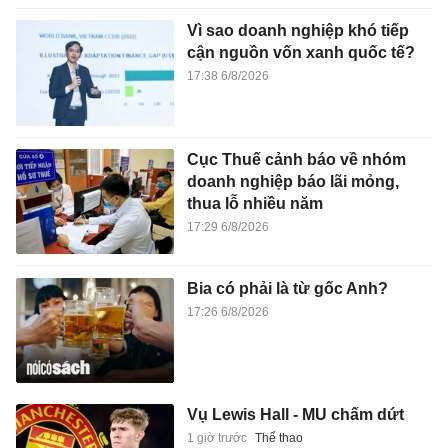
17:26 6/8/2026
Vụ Lewis Hall - MU chấm dứt
1 giờ trước
Thể thao
Vinicius ra quyết định với Real
Madrid?
1 giờ trước
Thể thao
Tranh cãi về quảng cáo phim
Người Nhện trên màn hình xe
BMW
1 giờ trước
Xe