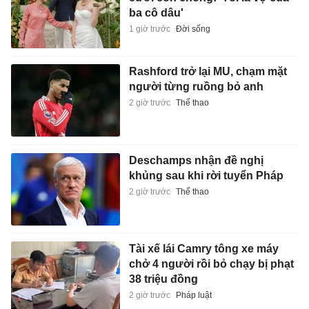
Tài xế lái Camry tông xe máy
chở 4 người rồi bỏ chạy bị phạt
38 triệu đồng
2 giờ trước
Pháp luật
Tạp chí điện tử Tri Thức
Cơ quan chủ quản: Hội Xuất bản Việt Nam
Giấy phép báo chí: số 75/GP-BTTTT và số 442/GP-BTTTT do Bộ Thông tin
và Truyền thông cấp ngày 26/02/2020 và ngày 29/11/2023
Tổng biên tập: Lâm Quang Hiếu
Trụ sở: Tầng 10, D29 Phạm Văn Bạch, phường Cầu Giấy, Hà Nội
HOTLINE:
0931.222.666
toasoan@znews.vn
©
Toàn bộ bản quyền thuộc Tri Thức