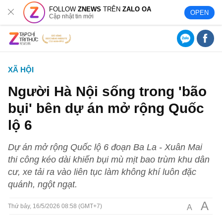
FOLLOW
ZNEWS
TRÊN
ZALO OA
OPEN
Cập nhật tin mới
XÃ HỘI
Người Hà Nội sống trong 'bão
bụi' bên dự án mở rộng Quốc
lộ 6
Dự án mở rộng Quốc lộ 6 đoạn Ba La - Xuân Mai
thi công kéo dài khiến bụi mù mịt bao trùm khu dân
cư, xe tải ra vào liên tục làm không khí luôn đặc
quánh, ngột ngạt.
A
A
Thứ bảy, 16/5/2026 08:58 (GMT+7)