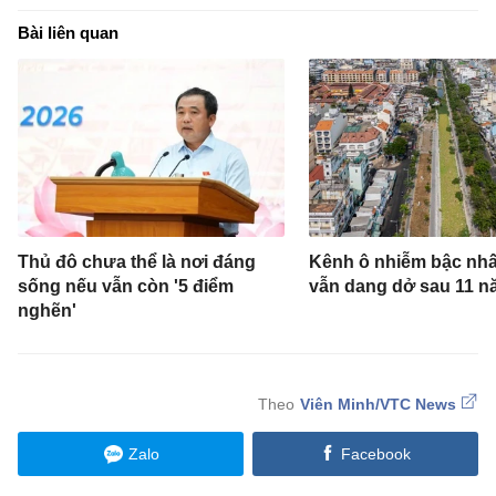
Viên Minh/VTC News
Zalo
Facebook
BẠN CÓ THỂ QUAN TÂM
Thống nhất làm đường hầm
Tam Đảo gần 5.800 tỷ đồng
Cháy nhà ở TP.HCM, 2 người tử
vong