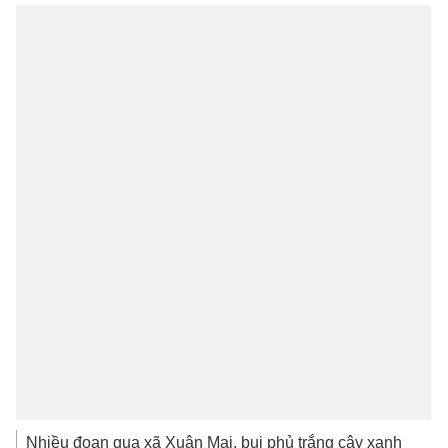
Nhiều đoạn qua xã Xuân Mai, bụi phủ trắng cây xanh
ven đường. Lá cây chuyển màu xám bạc, nhiều hàng
quán phải đóng kín cửa để hạn chế bụi bay vào bên
trong.