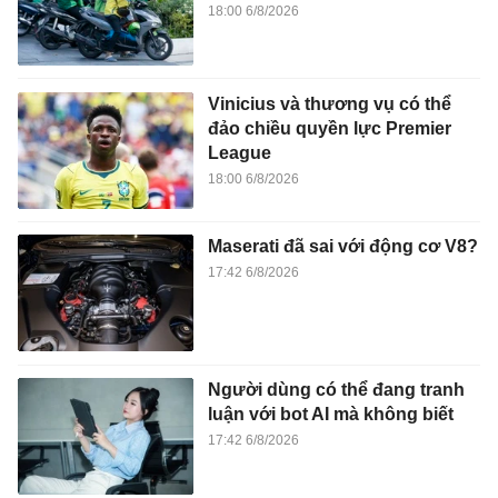
Người dùng có thể đang tranh
luận với bot AI mà không biết
17:42 6/8/2026
Vì sao doanh nghiệp khó tiếp
cận nguồn vốn xanh quốc tế?
17:38 6/8/2026
Cục Thuế cảnh báo về nhóm
doanh nghiệp báo lãi mỏng,
thua lỗ nhiều năm
17:29 6/8/2026
Bia có phải là từ gốc Anh?