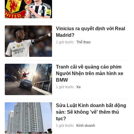
Sửa Luật Kinh doanh bất động
sản: Sẽ không 'vẽ' thêm thủ
tục?
1 giờ trước
Kinh doanh
Đồng Nai yêu cầu đẩy nhanh
dự án kết nối vùng, sân bay
Long Thành
1 giờ trước
Kinh doanh
Đại học đưa ra 3 điều kiện xét
tuyển thí sinh chuyên Tuyên
Quang
1 giờ trước
Giáo dục
Bánh Trung thu lấy cảm hứng