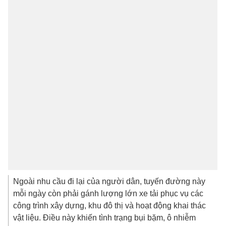
Ngoài nhu cầu đi lại của người dân, tuyến đường này
mỗi ngày còn phải gánh lượng lớn xe tải phục vụ các
công trình xây dựng, khu đô thị và hoạt động khai thác
vật liệu. Điều này khiến tình trạng bụi bặm, ô nhiễm
càng thêm nghiêm trọng trong thời gian thi công dự án
mở rộng.
Sách hay về môi trường
How to Save Our Planet
- Mark Maslin: Tác phẩm
được ví như cuốn cẩm nang về các vấn đề còn tồn tại
và các giải pháp khả thi để cứu Trái Đất; trang bị cho
người đọc những kiến ​​thức khoa học mới nhất về biến
đổi khí hậu, tính bền vững và các vấn đề mà chúng ta
đang phải đối mặt.
We are the Weather: Saving the Planet Starts at
Breakfast
- Jonathan Safran Foer. Tác giả tin rằng mối