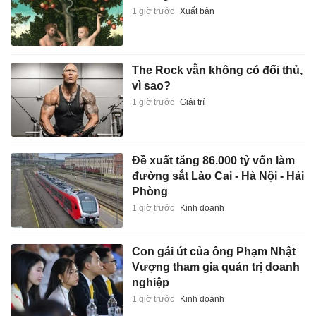
Con gái út của ông Phạm Nhật
Vượng tham gia quản trị doanh
nghiệp
1 giờ trước
Kinh doanh
TP.HCM tính xây trung tâm
thương mại, bãi xe ngầm ở Bến
Thành
1 giờ trước
Kinh doanh
Mẫu xe đầu tiên của BYD sản
xuất tại Brazil
1 giờ trước
Xe
Nhà đầu tư 'chùn chân', VN-