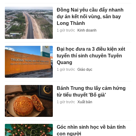
từ tiểu thuyết 'Bố già'
1 giờ trước
Xuất bản
Góc nhìn sinh học về bản tính
con người
1 giờ trước
Xuất bản
The Rock vẫn không có đối thủ,
vì sao?
1 giờ trước
Giải trí
Đề xuất tăng 86.000 tỷ vốn làm
đường sắt Lào Cai - Hà Nội - Hải
Phòng
1 giờ trước
Kinh doanh