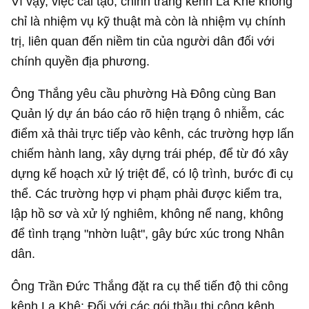
Vì vậy, việc cải tạo, chỉnh trang kênh La Khê không
chỉ là nhiệm vụ kỹ thuật mà còn là nhiệm vụ chính
trị, liên quan đến niềm tin của người dân đối với
chính quyền địa phương.
Ông Thắng yêu cầu phường Hà Đông cùng Ban
Quản lý dự án báo cáo rõ hiện trạng ô nhiễm, các
điểm xả thải trực tiếp vào kênh, các trường hợp lấn
chiếm hành lang, xây dựng trái phép, để từ đó xây
dựng kế hoạch xử lý triệt để, có lộ trình, bước đi cụ
thể. Các trường hợp vi phạm phải được kiểm tra,
lập hồ sơ và xử lý nghiêm, không nể nang, không
để tình trạng "nhờn luật", gây bức xúc trong Nhân
dân.
Ông Trần Đức Thắng đặt ra cụ thể tiến độ thi công
kênh La Khê: Đối với các gói thầu thi công kênh