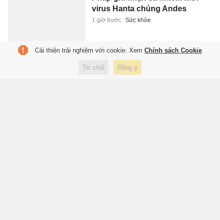
virus Hanta chủng Andes
1 giờ trước
Sức khỏe
Cải thiện trải nghiệm với cookie. Xem
Chính sách Cookie
Gần 60 năm đi tìm cha sau bức
Từ chối
Đồng ý
ảnh 'Vụ hành quyết tại Sài Gòn'
1 giờ trước
Đời sống
Tôi xếp hàng ngồi xuồng ba lá ở
cồn du lịch đang 'hot' nhất miền
Tây
2 giờ trước
Du lịch
Loài hoa chỉ nở 20 ngày nhưng
mang về nguồn thu 1,3 tỷ
USD/năm