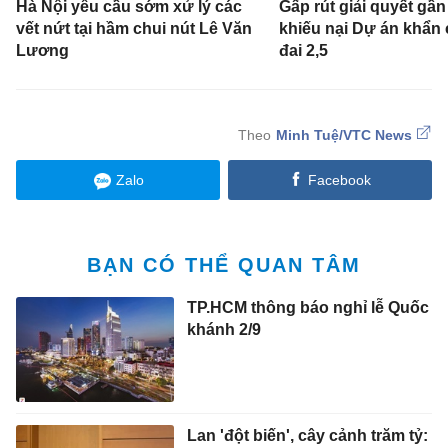
Hà Nội yêu cầu sớm xử lý các
Gấp rút giải quyết gầ
vết nứt tại hầm chui nút Lê Văn
khiếu nại Dự án khẩn
Lương
đai 2,5
Minh Tuệ/VTC News
Zalo
Facebook
BẠN CÓ THỂ QUAN TÂM
TP.HCM thông báo nghỉ lễ Quốc
khánh 2/9
Lan 'đột biến', cây cảnh trăm tỷ: