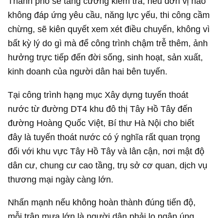
Thành phố sẽ tăng cường kiểm tra, nếu đơn vị nào
không đáp ứng yêu cầu, năng lực yếu, thi công cầm
chừng, sẽ kiên quyết xem xét điều chuyển, không vì
bất kỳ lý do gì mà để công trình chậm trễ thêm, ảnh
hưởng trực tiếp đến đời sống, sinh hoạt, sản xuất,
kinh doanh của người dân hai bên tuyến.
Tại công trình hạng mục Xây dựng tuyến thoát
nước từ đường DT4 khu đô thị Tây Hồ Tây đến
đường Hoàng Quốc Việt, Bí thư Hà Nội cho biết
đây là tuyến thoát nước có ý nghĩa rất quan trọng
đối với khu vực Tây Hồ Tây và lân cận, nơi mật độ
dân cư, chung cư cao tầng, trụ sở cơ quan, dịch vụ
thương mại ngày càng lớn.
Nhấn mạnh nếu không hoàn thành đúng tiến độ,
mỗi trận mưa lớn là người dân phải lo ngập úng,