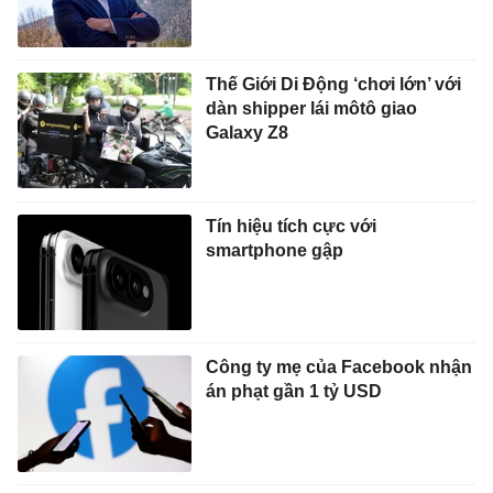
Thế Giới Di Động ‘chơi lớn’ với
dàn shipper lái môtô giao
Galaxy Z8
Tín hiệu tích cực với
smartphone gập
Công ty mẹ của Facebook nhận
án phạt gần 1 tỷ USD