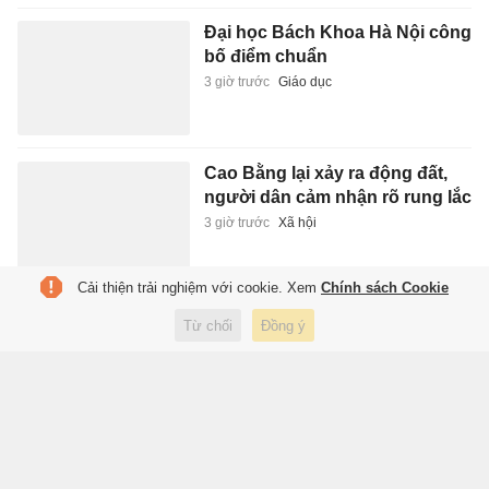
Đại học Bách Khoa Hà Nội công
bố điểm chuẩn
3 giờ trước
Giáo dục
Cao Bằng lại xảy ra động đất,
người dân cảm nhận rõ rung lắc
3 giờ trước
Xã hội
Cải thiện trải nghiệm với cookie. Xem
Chính sách Cookie
Giá vàng hôm nay (9/8): Bảo Tín
Từ chối
Đồng ý
Mạnh Hải, Mi Hồng niêm yết
khác lạ
3 giờ trước
Kinh doanh
Phó thủ tướng yêu cầu Thuế và
Hải quan: Không đẩy doanh