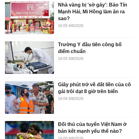
Nhà vàng bị 'sờ gáy': Bảo Tín
Mạnh Hải, Mi Hồng làm ăn ra
sao?
16:05 9/8/2026
Trường Y đầu tiên công bố
điểm chuẩn
16:05 9/8/2026
Giây phút trở về đất liền của cô
gái trôi dạt 8 giờ trên biển
16:04 9/8/2026
Đối thủ của tuyển Việt Nam ở
bán kết mạnh yếu thế nào?
16:00 9/8/2026