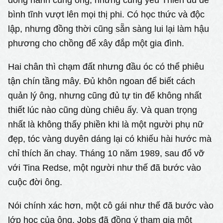
bình tĩnh vượt lên mọi thị phi. Có học thức và độc
lập, nhưng đồng thời cũng sẵn sàng lui lại làm hậu
phương cho chồng để xây đắp một gia đình.
Hai chân thì chạm đất nhưng đầu óc có thể phiêu
tận chín tầng mây. Đủ khôn ngoan để biết cách
quản lý ông, nhưng cũng đủ tự tin để không nhất
thiết lúc nào cũng dùng chiêu ấy. Và quan trọng
nhất là không thấy phiền khi là một người phụ nữ
đẹp, tóc vàng duyên dáng lại có khiếu hài hước mà
chỉ thích ăn chay. Tháng 10 năm 1989, sau đổ vỡ
với Tina Redse, một người như thế đã bước vào
cuộc đời ông.
Nói chính xác hơn, một cô gái như thế đã bước vào
lớp học của ông. Jobs đã đồng ý tham gia một