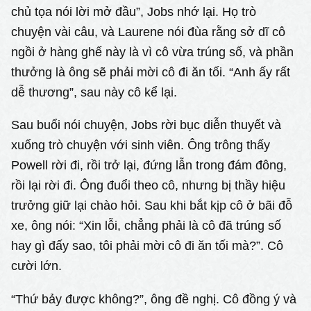
chủ tọa nói lời mở đầu”, Jobs nhớ lại. Họ trò
chuyện vài câu, và Laurene nói đùa rằng sở dĩ cô
ngồi ở hàng ghế này là vì cô vừa trúng số, và phần
thưởng là ông sẽ phải mời cô đi ăn tối. “Anh ấy rất
dễ thương”, sau này cô kể lại.
Sau buổi nói chuyện, Jobs rời bục diễn thuyết và
xuống trò chuyện với sinh viên. Ông trông thấy
Powell rời đi, rồi trở lại, đứng lẫn trong đám đông,
rồi lại rời đi. Ông đuổi theo cô, nhưng bị thầy hiệu
trưởng giữ lại chào hỏi. Sau khi bắt kịp cô ở bãi đỗ
xe, ông nói: “Xin lỗi, chẳng phải là cô đã trúng số
hay gì đấy sao, tôi phải mời cô đi ăn tối mà?”. Cô
cười lớn.
“Thứ bảy được không?”, ông đề nghị. Cô đồng ý và