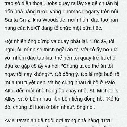
trao số điện thoại. Jobs quay ra lấy xe để chuẩn bị
đến nhà hàng rượu vang Thomas Fogarty trên núi
Santa Cruz, khu Woodside, nơi nhóm đào tạo bán
hàng của NeXT đang tổ chức một bữa tiệc.
Đột nhiên ông dừng và quay phắt lại. “Lúc ấy, tôi
nghĩ, ôi, mình sẽ thích ngồi ăn tối với cô ấy hơn là
với nhóm đào tạo kia, thế nên tôi quay trở lại chỗ
đậu xe gặp cô ấy và hỏi: “Chúng ta có thể ăn tối
ngay tối nay không?”. Cô đồng ý. Đó là một buổi tối
mùa thu tuyệt đẹp, và họ cùng nhau đi bộ ở Palo
Alto, đến một nhà hàng ăn chay nhỏ, St. Michael’s
Alley, và ở bên nhau liền bốn tiếng đồng hồ. “Kể từ
đó, chúng tôi luôn ở bên nhau”, ông nói.
Avie Tevanian đã ngồi đợi trong nhà hàng rượu