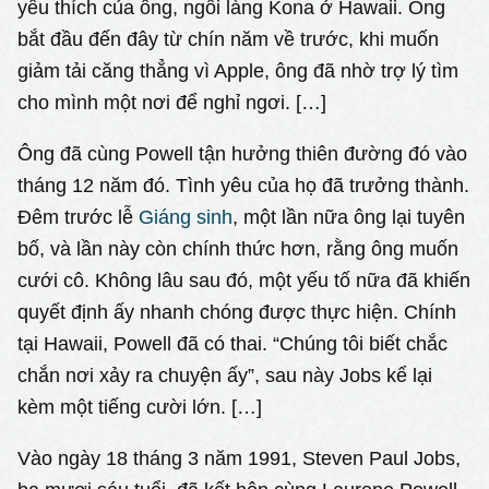
yêu thích của ông, ngôi làng Kona ở Hawaii. Ông
bắt đầu đến đây từ chín năm về trước, khi muốn
giảm tải căng thẳng vì Apple, ông đã nhờ trợ lý tìm
cho mình một nơi để nghỉ ngơi. […]
Ông đã cùng Powell tận hưởng thiên đường đó vào
tháng 12 năm đó. Tình yêu của họ đã trưởng thành.
Đêm trước lễ
Giáng sinh
, một lần nữa ông lại tuyên
bố, và lần này còn chính thức hơn, rằng ông muốn
cưới cô. Không lâu sau đó, một yếu tố nữa đã khiến
quyết định ấy nhanh chóng được thực hiện. Chính
tại Hawaii, Powell đã có thai. “Chúng tôi biết chắc
chắn nơi xảy ra chuyện ấy”, sau này Jobs kể lại
kèm một tiếng cười lớn. […]
Vào ngày 18 tháng 3 năm 1991, Steven Paul Jobs,