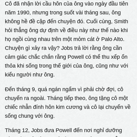
Cô đã nhận lời cầu hôn của ông vào ngày đầu tiên
năm 1990, nhưng trong suốt vài tháng sau, ông
không hề đề cập đến chuyện đó. Cuối cùng, Smith
hỏi thẳng ông dự định về điều này như thế nào khi
họ ngồi cùng nhau trên một mỏm cát ở Palo Alto.
Chuyện gì xảy ra vậy? Jobs trả lời rằng ông cần
cảm giác chắc chắn rằng Powell có thể thu xếp ổn
thỏa khi sống trong thế giới của ông, cũng như với
kiểu người như ông.
Đến tháng 9, quá ngán ngẩm vì phải chờ đợi, cô
chuyển ra ngoài. Tháng tiếp theo, ông tặng cô một
chiếc nhẫn đính hôn kim cương và cô lại chuyển về
sống chung với ông.
Tháng 12, Jobs đưa Powell đến nơi nghỉ dưỡng