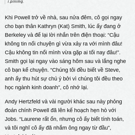
i.pinimg.
Khi Powell trở về nhà, sau nửa đêm, cô gọi ngay
cho bạn thân Kathryn (Kat) Smith, lúc ấy đang ở
Berkeley và để lại lời nhắn trên điện thoại: “Cậu
không tin nổi chuyện gì vừa xảy ra với mình đâu!
Cậu không tin nổi mình vừa gặp ai tối nay đâu!”.
Smith gọi lại ngay vào sáng hôm sau và lắng nghe
cô bạn kể chuyện. “Chúng tôi đều biết về Steve,
anh ấy thu hút sự chú ý bởi vì chúng tôi đều theo
học ngành kinh doanh”, cô nhớ lại.
Andy Hertzfeld và vài người khác sau này phỏng
đoán chính Powell đã lên kế hoạch hẹn hò với
Jobs. “Laurene rất ổn, nhưng cô ấy biết tính toán,
và tôi nghĩ cô ấy đã nhắm ông ngay từ đầu”,