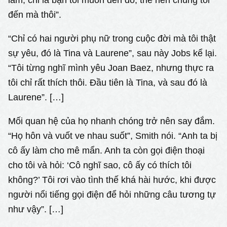
đến mà thôi”.
“Chỉ có hai người phụ nữ trong cuộc đời mà tôi thật
sự yêu, đó là Tina và Laurene”, sau này Jobs kể lại.
“Tôi từng nghĩ mình yêu Joan Baez, nhưng thực ra
tôi chỉ rất thích thôi. Đầu tiên là Tina, và sau đó là
Laurene”. […]
Mối quan hệ của họ nhanh chóng trở nên say đắm.
“Họ hôn và vuốt ve nhau suốt”, Smith nói. “Anh ta bị
cô ấy làm cho mê mẩn. Anh ta còn gọi điện thoại
cho tôi và hỏi: ‘Cô nghĩ sao, cô ấy có thích tôi
không?’ Tôi rơi vào tình thế khá hài hước, khi được
người nổi tiếng gọi điện để hỏi những câu tương tự
như vậy”. […]