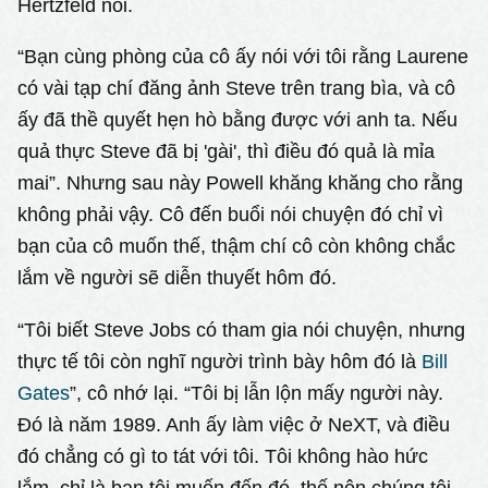
Hertzfeld nói.
“Bạn cùng phòng của cô ấy nói với tôi rằng Laurene
có vài tạp chí đăng ảnh Steve trên trang bìa, và cô
ấy đã thề quyết hẹn hò bằng được với anh ta. Nếu
quả thực Steve đã bị 'gài', thì điều đó quả là mỉa
mai”. Nhưng sau này Powell khăng khăng cho rằng
không phải vậy. Cô đến buổi nói chuyện đó chỉ vì
bạn của cô muốn thế, thậm chí cô còn không chắc
lắm về người sẽ diễn thuyết hôm đó.
“Tôi biết Steve Jobs có tham gia nói chuyện, nhưng
thực tế tôi còn nghĩ người trình bày hôm đó là
Bill
Gates
”, cô nhớ lại. “Tôi bị lẫn lộn mấy người này.
Đó là năm 1989. Anh ấy làm việc ở NeXT, và điều
đó chẳng có gì to tát với tôi. Tôi không hào hức
lắm, chỉ là bạn tôi muốn đến đó, thế nên chúng tôi