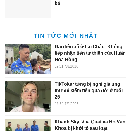
bé
TIN TỨC MỚI NHẤT
Đại diện xã ở Lai Châu: Không
tiếp nhận tiền từ thiện của Huấn
Hoa Hồng
19:11 7/8/2026
TikToker từng bị nghi giả ung
thư để kiếm tiền qua đời ở tuổi
26
18:51 7/8/2026
Khánh Sky, Vua Quạt và Hồ Văn
Khoa bị khởi tố sau loạt