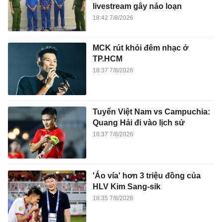
livestream gây náo loạn
18:42 7/8/2026
MCK rút khỏi đêm nhạc ở
TP.HCM
18:37 7/8/2026
Tuyển Việt Nam vs Campuchia:
Quang Hải đi vào lịch sử
18:37 7/8/2026
'Áo vía' hơn 3 triệu đồng của
HLV Kim Sang-sik
18:35 7/8/2026