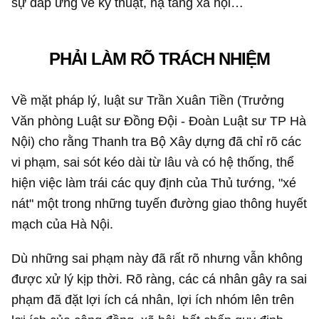
sự đáp ứng về kỹ thuật, hạ tầng xã hội…
PHẢI LÀM RÕ TRÁCH NHIỆM
Về mặt pháp lý, luật sư Trần Xuân Tiền (Trưởng
Văn phòng Luật sư Đồng Đội - Đoàn Luật sư TP Hà
Nội) cho rằng Thanh tra Bộ Xây dựng đã chỉ rõ các
vi phạm, sai sót kéo dài từ lâu và có hệ thống, thể
hiện việc làm trái các quy định của Thủ tướng, "xé
nát" một trong những tuyến đường giao thông huyết
mạch của Hà Nội.
Dù những sai phạm này đã rất rõ nhưng vẫn không
được xử lý kịp thời. Rõ ràng, các cá nhân gây ra sai
phạm đã đặt lợi ích cá nhân, lợi ích nhóm lên trên