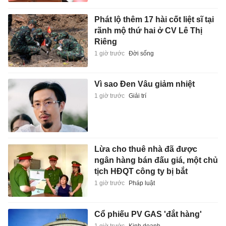
Phát lộ thêm 17 hài cốt liệt sĩ tại
rãnh mộ thứ hai ở CV Lê Thị
Riêng
1 giờ trước
Đời sống
Vì sao Đen Vâu giảm nhiệt
1 giờ trước
Giải trí
Lừa cho thuê nhà đã được
ngân hàng bán đấu giá, một chủ
tịch HĐQT công ty bị bắt
1 giờ trước
Pháp luật
Cổ phiếu PV GAS 'đắt hàng'
1 giờ trước
Kinh doanh