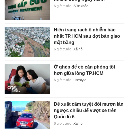
6 giờ trước
Sức khỏe
Hiện trạng rạch ô nhiễm bậc
nhất TP.HCM sau đợt bàn giao
mặt bằng
6 giờ trước
Xã hội
Ở ghép để có căn phòng tốt
hơn giữa lòng TP.HCM
6 giờ trước
Lifestyle
Đề xuất cấm tuyệt đối mượn làn
ngược chiều để vượt xe trên
Quốc lộ 6
6 giờ trước
Xã hội