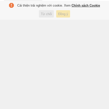
Cải thiện trải nghiệm với cookie. Xem
Chính sách Cookie
Thành phố Trung Quốc biến mỏ
Từ chối
Đồng ý
than cũ thành 'điều hòa' cho cả
khu phố
7 giờ trước
Thế giới
Chàng trai Nga bất ngờ khi thấy
người Việt ăn trái cây chấm
muối
7 giờ trước
Ẩm thực
Cần lưu ý những câu hỏi này
khi học lý thuyết thi bằng lái
hạng B
7 giờ trước
Xe
Phát hiện, thu giữ hơn 1.000