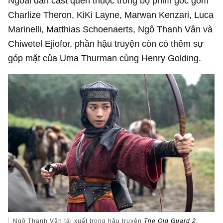
Ngoài dàn cast quen thuộc trong bộ phim gốc gồm
Charlize Theron, KiKi Layne, Marwan Kenzari, Luca
Marinelli, Matthias Schoenaerts, Ngô Thanh Vân và
Chiwetel Ejiofor, phần hậu truyện còn có thêm sự
góp mặt của Uma Thurman cùng Henry Golding.
Ngô Thanh Vân tái xuất trong hậu truyện
The Old Guard 2.