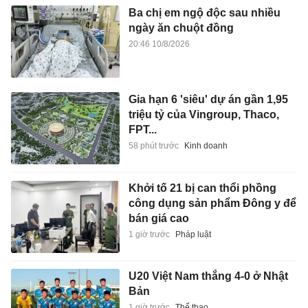
Ba chị em ngộ độc sau nhiều
ngày ăn chuột đồng
20:46 10/8/2026
Gia hạn 6 'siêu' dự án gần 1,95
triệu tỷ của Vingroup, Thaco,
FPT...
58 phút trước
Kinh doanh
Khởi tố 21 bị can thổi phồng
công dụng sản phẩm Đông y để
bán giá cao
1 giờ trước
Pháp luật
U20 Việt Nam thắng 4-0 ở Nhật
Bản
1 giờ trước
Thể thao