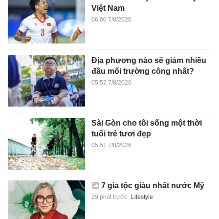
Việt Nam
06:00 7/8/2026
Địa phương nào sẽ giảm nhiều
đầu mối trường công nhất?
05:52 7/8/2026
Sài Gòn cho tôi sống một thời
tuổi trẻ tươi đẹp
05:51 7/8/2026
7 gia tộc giàu nhất nước Mỹ
29 phút trước
Lifestyle