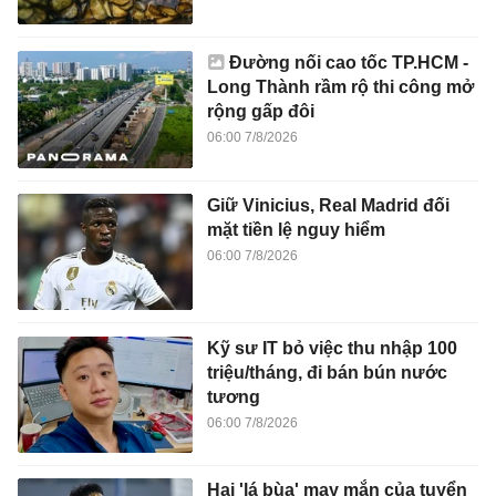
Đường nối cao tốc TP.HCM -
Long Thành rầm rộ thi công mở
rộng gấp đôi
06:00 7/8/2026
Giữ Vinicius, Real Madrid đối
mặt tiền lệ nguy hiểm
06:00 7/8/2026
Kỹ sư IT bỏ việc thu nhập 100
triệu/tháng, đi bán bún nước
tương
06:00 7/8/2026
Hai 'lá bùa' may mắn của tuyển