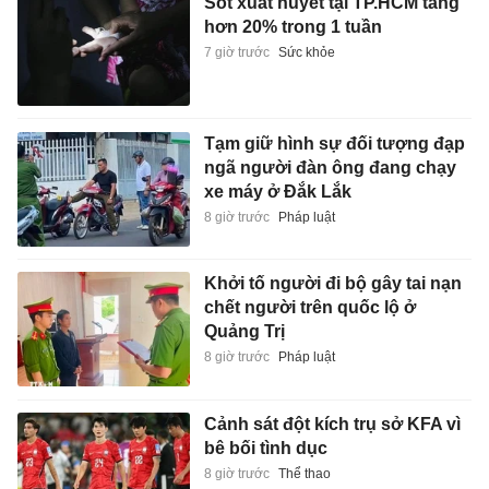
Sốt xuất huyết tại TP.HCM tăng
hơn 20% trong 1 tuần
7 giờ trước
Sức khỏe
Tạm giữ hình sự đối tượng đạp
ngã người đàn ông đang chạy
xe máy ở Đắk Lắk
8 giờ trước
Pháp luật
Khởi tố người đi bộ gây tai nạn
chết người trên quốc lộ ở
Quảng Trị
8 giờ trước
Pháp luật
Cảnh sát đột kích trụ sở KFA vì
bê bối tình dục
8 giờ trước
Thể thao