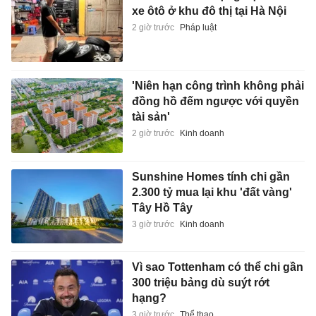
xe ôtô ở khu đô thị tại Hà Nội
2 giờ trước
Pháp luật
'Niên hạn công trình không phải
đồng hồ đếm ngược với quyền
tài sản'
2 giờ trước
Kinh doanh
Sunshine Homes tính chi gần
2.300 tỷ mua lại khu 'đất vàng'
Tây Hồ Tây
3 giờ trước
Kinh doanh
Vì sao Tottenham có thể chi gần
300 triệu bảng dù suýt rớt
hạng?
3 giờ trước
Thể thao