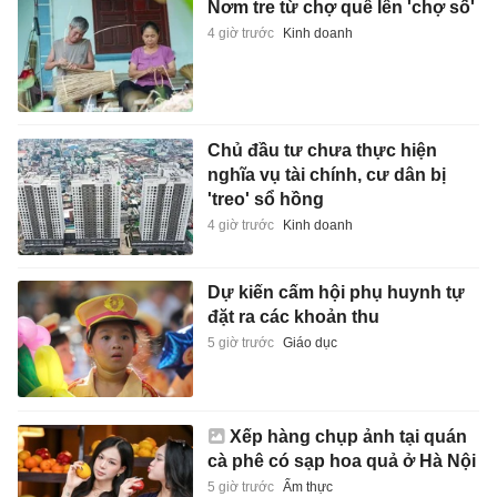
Nơm tre từ chợ quê lên 'chợ số'
4 giờ trước
Kinh doanh
Chủ đầu tư chưa thực hiện
nghĩa vụ tài chính, cư dân bị
'treo' sổ hồng
4 giờ trước
Kinh doanh
Dự kiến cấm hội phụ huynh tự
đặt ra các khoản thu
5 giờ trước
Giáo dục
Xếp hàng chụp ảnh tại quán
cà phê có sạp hoa quả ở Hà Nội
5 giờ trước
Ẩm thực