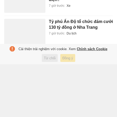
7 giờ trước
Xe
Tỷ phú Ấn Độ tổ chức đám cưới
130 tỷ đồng ở Nha Trang
7 giờ trước
Du lịch
Cải thiện trải nghiệm với cookie. Xem
Chính sách Cookie
Phát hiện 2 thi thể nam giới
Từ chối
Đồng ý
dưới sông, rạch ở TP.HCM
7 giờ trước
Pháp luật
'Luật Phòng, chống phổ biến vũ
khí hủy diệt không cản trở sáng
tạo hợp pháp'
7 giờ trước
Xã hội