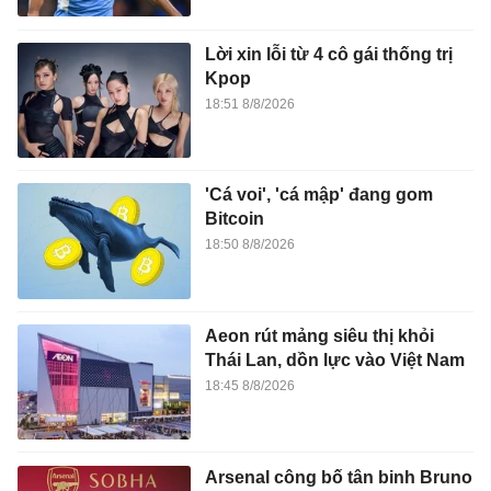
Lời xin lỗi từ 4 cô gái thống trị
Kpop
18:51 8/8/2026
'Cá voi', 'cá mập' đang gom
Bitcoin
18:50 8/8/2026
Aeon rút mảng siêu thị khỏi
Thái Lan, dồn lực vào Việt Nam
18:45 8/8/2026
Arsenal công bố tân binh Bruno