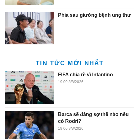
Phía sau giường bệnh ung thư
TIN TỨC MỚI NHẤT
FIFA chia rẽ vì Infantino
19:00 8/8/2026
Barca sẽ đáng sợ thế nào nếu
có Rodri?
19:00 8/8/2026