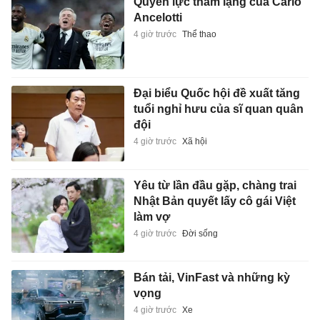
Quyền lực thầm lặng của Carlo
Ancelotti
4 giờ trước
Thể thao
Đại biểu Quốc hội đề xuất tăng
tuổi nghỉ hưu của sĩ quan quân
đội
4 giờ trước
Xã hội
Yêu từ lần đầu gặp, chàng trai
Nhật Bản quyết lấy cô gái Việt
làm vợ
4 giờ trước
Đời sống
Bán tải, VinFast và những kỳ
vọng
4 giờ trước
Xe