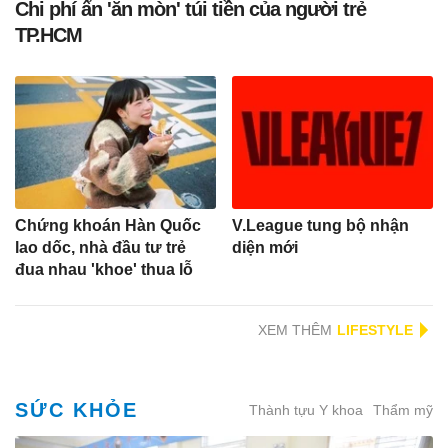
Chi phí ẩn 'ăn mòn' túi tiền của người trẻ
TP.HCM
Chứng khoán Hàn Quốc
V.League tung bộ nhận
lao dốc, nhà đầu tư trẻ
diện mới
đua nhau 'khoe' thua lỗ
XEM THÊM
SỨC KHỎE
Thành tựu Y khoa
Thẩm mỹ