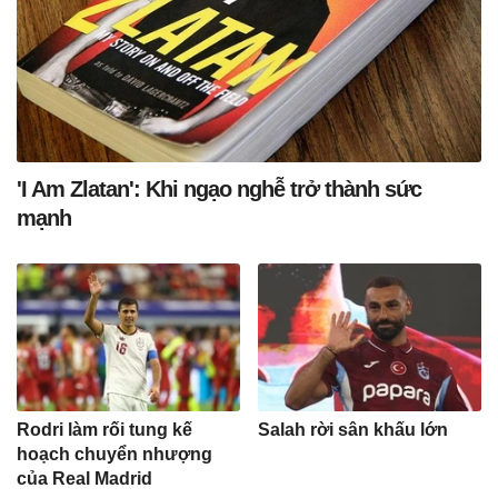
'I Am Zlatan': Khi ngạo nghễ trở thành sức
mạnh
Rodri làm rối tung kế
Salah rời sân khấu lớn
hoạch chuyển nhượng
của Real Madrid