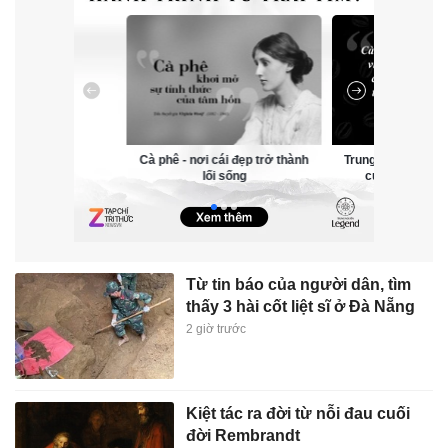
Cà phê - nơi cái đẹp trở thành
Trung Nguyên Lege
lối sống
của ngoại giao
Từ tin báo của người dân, tìm
thấy 3 hài cốt liệt sĩ ở Đà Nẵng
2 giờ trước
Kiệt tác ra đời từ nỗi đau cuối
đời Rembrandt