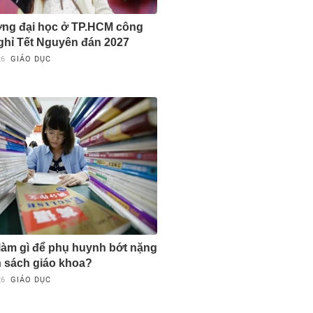
ờng đại học ở TP.HCM công
nghỉ Tết Nguyên đán 2027
26
GIÁO DỤC
 làm gì để phụ huynh bớt nặng
n sách giáo khoa?
26
GIÁO DỤC