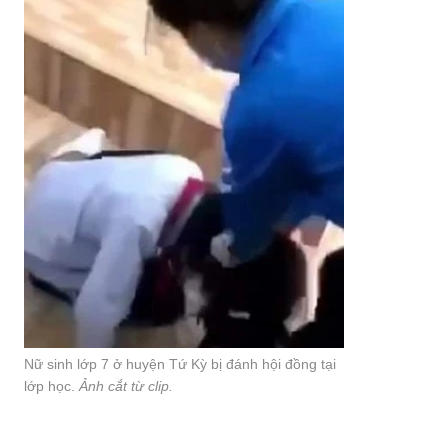
Nữ sinh lớp 7 ở huyện Tứ Kỳ bị đánh hội đồng tại
lớp học.
Ảnh cắt từ clip.