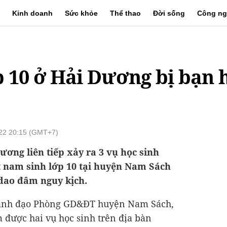
Kinh doanh
Sức khỏe
Thể thao
Đời sống
Công ng
 10 ở Hải Dương bị bạn
022 20:15 (GMT+7)
ơng liên tiếp xảy ra 3 vụ học sinh
 nam sinh lớp 10 tại huyện Nam Sách
dao đâm nguy kịch.
 lãnh đạo Phòng GD&ĐT huyện Nam Sách,
 được hai vụ học sinh trên địa bàn