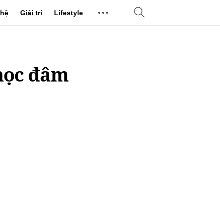
hệ
Giải trí
Lifestyle
 học đâm