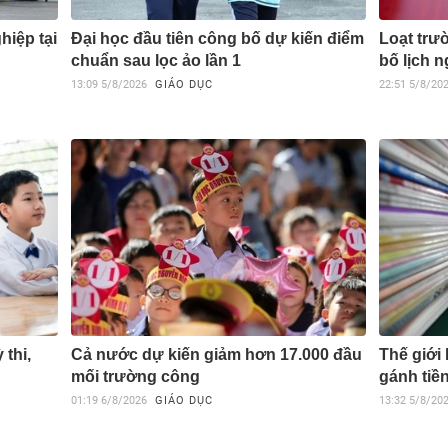
hiệp tại
Đại học đầu tiên công bố dự kiến điểm
Loạt trư
chuẩn sau lọc ảo lần 1
bố lịch 
13:09
5/8/2026
GIÁO DỤC
22:51
5/8/20
thi,
Cả nước dự kiến giảm hơn 17.000 đầu
Thế giới
mối trường công
gánh tiề
01:19
6/8/2026
GIÁO DỤC
13:32
5/8/20