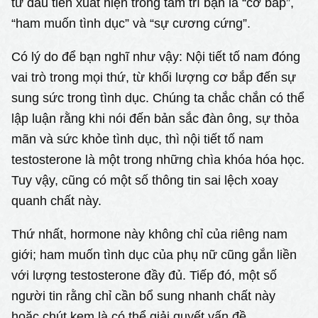
từ đầu tiên xuất hiện trong tâm trí bạn là “cơ bắp”,
“ham muốn tình dục” và “sự cương cứng”.
Có lý do để bạn nghĩ như vậy: Nội tiết tố nam đóng
vai trò trong mọi thứ, từ khối lượng cơ bắp đến sự
sung sức trong tình dục. Chúng ta chắc chắn có thể
lập luận rằng khi nói đến bản sắc đàn ông, sự thỏa
mãn và sức khỏe tình dục, thì nội tiết tố nam
testosterone là một trong những chìa khóa hóa học.
Tuy vậy, cũng có một số thông tin sai lệch xoay
quanh chất này.
Thứ nhất, hormone này không chỉ của riêng nam
giới; ham muốn tình dục của phụ nữ cũng gắn liền
với lượng testosterone đầy đủ. Tiếp đó, một số
người tin rằng chỉ cần bổ sung nhanh chất này
hoặc chút kem là có thể giải quyết vấn đề