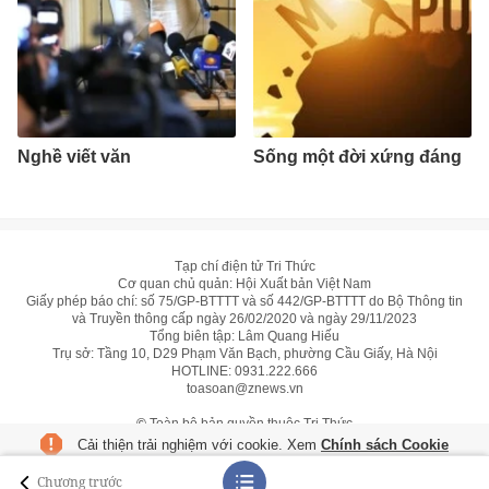
Nghề viết văn
Sống một đời xứng đáng
Tạp chí điện tử Tri Thức
Cơ quan chủ quản: Hội Xuất bản Việt Nam
Giấy phép báo chí: số 75/GP-BTTTT và số 442/GP-BTTTT do Bộ Thông tin
và Truyền thông cấp ngày 26/02/2020 và ngày 29/11/2023
Tổng biên tập: Lâm Quang Hiếu
Trụ sở: Tầng 10, D29 Phạm Văn Bạch, phường Cầu Giấy, Hà Nội
HOTLINE:
0931.222.666
toasoan@znews.vn
©
Toàn bộ bản quyền thuộc Tri Thức
Cải thiện trải nghiệm với cookie. Xem
Chính sách Cookie
Chương trước
Từ chối
Đồng ý