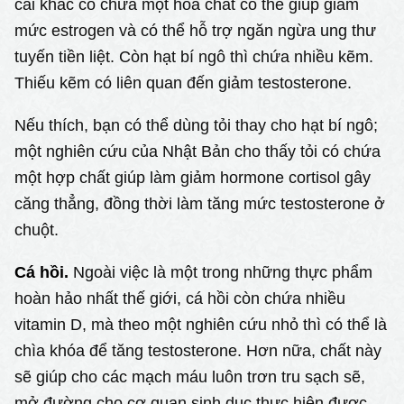
cải khác có chứa một hóa chất có thể giúp giảm
mức estrogen và có thể hỗ trợ ngăn ngừa ung thư
tuyến tiền liệt. Còn hạt bí ngô thì chứa nhiều kẽm.
Thiếu kẽm có liên quan đến giảm testosterone.
Nếu thích, bạn có thể dùng tỏi thay cho hạt bí ngô;
một nghiên cứu của Nhật Bản cho thấy tỏi có chứa
một hợp chất giúp làm giảm hormone cortisol gây
căng thẳng, đồng thời làm tăng mức testosterone ở
chuột.
Cá hồi.
Ngoài việc là một trong những thực phẩm
hoàn hảo nhất thế giới, cá hồi còn chứa nhiều
vitamin D, mà theo một nghiên cứu nhỏ thì có thể là
chìa khóa để tăng testosterone. Hơn nữa, chất này
sẽ giúp cho các mạch máu luôn trơn tru sạch sẽ,
mở đường cho cơ quan sinh dục thực hiện được