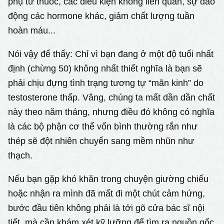
phụ từ thuốc, các điều kiện không liên quan, sự dao
động các hormone khác, giảm chất lượng tuần
hoàn máu...
Nói vậy để thấy: Chỉ vì bạn đang ở một độ tuổi nhất
định (chừng 50) không nhất thiết nghĩa là bạn sẽ
phải chịu đựng tình trạng tương tự “mãn kinh” do
testosterone thấp. Vâng, chúng ta mất dần dần chất
này theo năm tháng, nhưng điều đó không có nghĩa
là các bộ phận cơ thể vốn bình thường rắn như
thép sẽ đột nhiên chuyển sang mềm nhũn như
thạch.
Nếu bạn gặp khó khăn trong chuyện giường chiếu
hoặc nhận ra mình đã mất đi một chút cảm hứng,
bước đầu tiên không phải là tới gõ cửa bác sĩ nội
tiết, mà cần khám xét kỹ lưỡng để tìm ra nguồn gốc