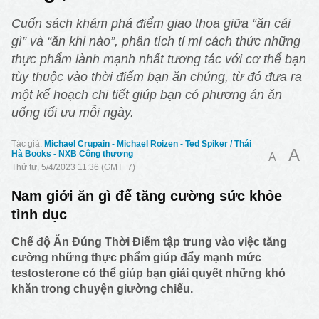
Cuốn sách khám phá điểm giao thoa giữa “ăn cái
gì” và “ăn khi nào”, phân tích tỉ mỉ cách thức những
thực phẩm lành mạnh nhất tương tác với cơ thể bạn
tùy thuộc vào thời điểm bạn ăn chúng, từ đó đưa ra
một kế hoạch chi tiết giúp bạn có phương án ăn
uống tối ưu mỗi ngày.
Michael Crupain - Michael Roizen - Ted Spiker / Thái
A
Hà Books - NXB Công thương
A
Thứ tư, 5/4/2023 11:36 (GMT+7)
Nam giới ăn gì để tăng cường sức khỏe
tình dục
Chế độ Ăn Đúng Thời Điểm tập trung vào việc tăng
cường những thực phẩm giúp đẩy mạnh mức
testosterone có thể giúp bạn giải quyết những khó
khăn trong chuyện giường chiếu.