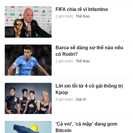
FIFA chia rẽ vì Infantino
2 giờ trước
Thể thao
Barca sẽ đáng sợ thế nào nếu
có Rodri?
2 giờ trước
Thể thao
Lời xin lỗi từ 4 cô gái thống trị
Kpop
3 giờ trước
Giải trí
'Cá voi', 'cá mập' đang gom
Bitcoin