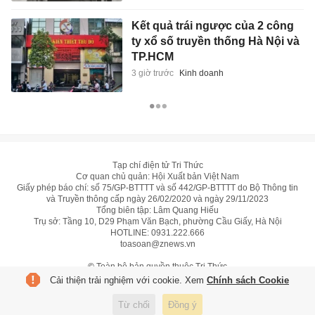
Kết quả trái ngược của 2 công
ty xổ số truyền thống Hà Nội và
TP.HCM
3 giờ trước
Kinh doanh
Tạp chí điện tử Tri Thức
Cơ quan chủ quản: Hội Xuất bản Việt Nam
Giấy phép báo chí: số 75/GP-BTTTT và số 442/GP-BTTTT do Bộ Thông tin
và Truyền thông cấp ngày 26/02/2020 và ngày 29/11/2023
Tổng biên tập: Lâm Quang Hiếu
Trụ sở: Tầng 10, D29 Phạm Văn Bạch, phường Cầu Giấy, Hà Nội
HOTLINE:
0931.222.666
toasoan@znews.vn
©
Toàn bộ bản quyền thuộc Tri Thức
Cải thiện trải nghiệm với cookie. Xem
Chính sách Cookie
Từ chối
Đồng ý