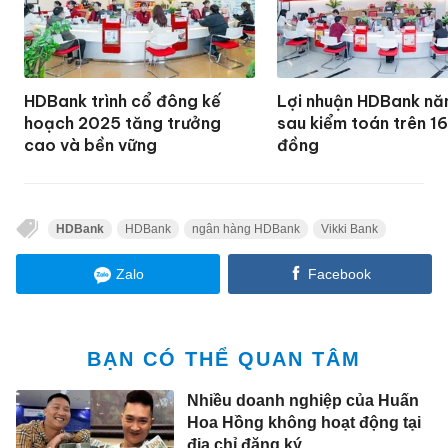
HDBank trình cổ đông kế
Lợi nhuận HDBank n
hoạch 2025 tăng trưởng
sau kiểm toán trên 1
cao và bền vững
đồng
HDBank
HDBank
ngân hàng HDBank
Vikki Bank
Zalo
Facebook
BẠN CÓ THỂ QUAN TÂM
Nhiều doanh nghiệp của Huấn
Hoa Hồng không hoạt động tại
địa chỉ đăng ký