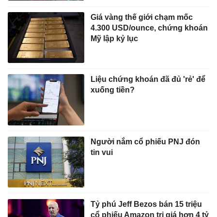
Giá vàng thế giới chạm mốc
4.300 USD/ounce, chứng khoán
Mỹ lập kỷ lục
Liệu chứng khoán đã đủ 'rẻ' để
xuống tiền?
Người nắm cổ phiếu PNJ đón
tin vui
Tỷ phú Jeff Bezos bán 15 triệu
cổ phiếu Amazon trị giá hơn 4 tỷ