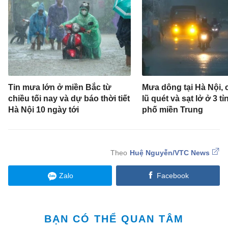
Tin mưa lớn ở miền Bắc từ
Mưa dông tại Hà Nội,
chiều tối nay và dự báo thời tiết
lũ quét và sạt lở ở 3 t
Hà Nội 10 ngày tới
phố miền Trung
Huệ Nguyễn/VTC News
Zalo
Facebook
BẠN CÓ THỂ QUAN TÂM