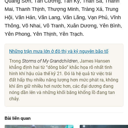
Quang Sơn, Tân Cương, Tân Kỳ, Thần Sa, Thanh
Mai, Thanh Thịnh, Thượng Minh, Tràng Xá, Trung
Hội, Văn Hán, Văn Lang, Văn Lăng, Vạn Phú, Vĩnh
Thông, Võ Nhai, Vô Tranh, Xuân Dương, Yên Bình,
Yên Phong, Yên Thịnh, Yên Trạch.
Những trận mưa lớn ở đô thị và kỷ nguyên bão tố
Trong
Storms of My Grandchildren
, James Hansen
khẳng định hai từ “dông bão” khắc họa rõ nhất tình
hình khí hậu của thế kỷ 21. Đó là hệ quả từ việc trái
đất hấp thụ nhiều năng lượng hơn mức phát ra, không
khí ấm giữ nhiều hơi nước hơn, các đại dương đang
nóng dần lên và những khối băng khổng lồ đang tan
chảy.
Bài liên quan