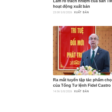
Làm rõ trách nhiệm của sàn T
hoạt động xuất bản
23:08
5/8/2026
XUẤT BẢN
Ra mắt tuyển tập tác phẩm chọ
của Tổng Tư lệnh Fidel Castro
14:56
5/8/2026
XUẤT BẢN