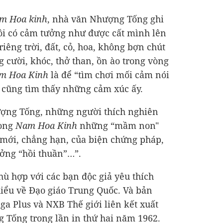
m Hoa kinh
, nhà văn Nhượng Tống ghi
 tôi có cảm tưởng như được cất mình lên
 riêng trời, đất, cỏ, hoa, không bợn chút
ng cười, khóc, thở than, ồn ào trong vòng
m Hoa Kinh
là để “tìm chơi mối cảm nói
 cũng tìm thấy những cảm xúc ấy.
ượng Tống, những người thích nghiên
rong
Nam Hoa Kinh
những “mầm non"
t mới, chẳng hạn, của biện chứng pháp,
ưởng “hồi thuần”…”.
ù hợp với các bạn độc giả yêu thích
iểu về Đạo giáo Trung Quốc. Và bản
a Plus và NXB Thế giới liên kết xuất
 Tống trong lần in thứ hai năm 1962.