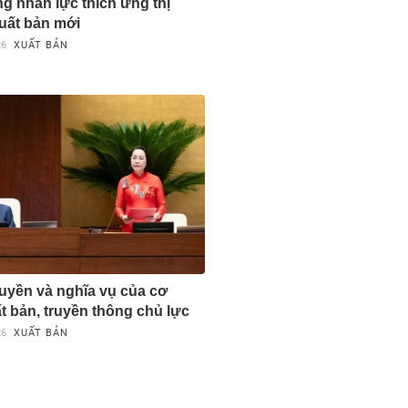
g nhân lực thích ứng thị
uất bản mới
26
XUẤT BẢN
uyền và nghĩa vụ của cơ
t bản, truyền thông chủ lực
26
XUẤT BẢN