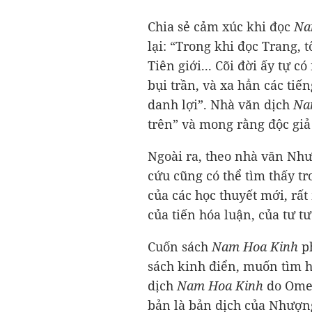
Chia sẻ cảm xúc khi đọc
Na
lại: “Trong khi đọc Trang,
Tiên giới... Cõi đời ấy tự có
bụi trần, và xa hẳn các tiế
danh lợi”. Nhà văn dịch
Na
trên” và mong rằng độc giả
Ngoài ra, theo nhà văn Nh
cứu cũng có thể tìm thấy t
của các học thuyết mới, rấ
của tiến hóa luận, của tư t
Cuốn sách
Nam Hoa Kinh
ph
sách kinh điển, muốn tìm h
dịch
Nam Hoa Kinh
do Omeg
bản là bản dịch của Nhượng