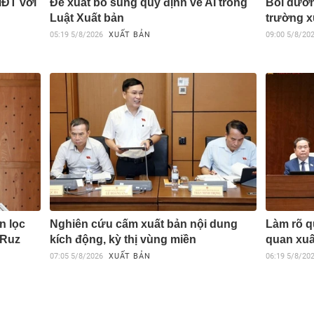
MĐT với
Đề xuất bổ sung quy định về AI trong
Bồi dưỡn
Luật Xuất bản
trường x
05:19
5/8/2026
XUẤT BẢN
09:00
5/8/20
n lọc
Nghiên cứu cấm xuất bản nội dung
Làm rõ q
 Ruz
kích động, kỳ thị vùng miền
quan xuấ
07:05
5/8/2026
XUẤT BẢN
06:19
5/8/20