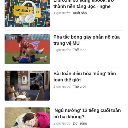
Libro.fm bổ sung ebook, trở
thành nền tảng đọc - nghe
1 giờ trước
Xuất bản
Pha tắc bóng gây phẫn nộ của
trung vệ MU
2 giờ trước
Thể thao
Bài toán điều hòa 'nóng' trên
toàn thế giới
2 giờ trước
Thế giới
'Ngủ nướng' 12 tiếng cuối tuần
có hại không?
2 giờ trước
Đời sống