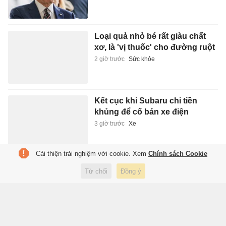
Loại quả nhỏ bé rất giàu chất
xơ, là 'vị thuốc' cho đường ruột
2 giờ trước
Sức khỏe
Kết cục khi Subaru chi tiền
khủng để cố bán xe điện
3 giờ trước
Xe
Cải thiện trải nghiệm với cookie. Xem
Chính sách Cookie
Đại biểu Quốc hội thẳng thắn
Từ chối
Đồng ý
góp ý sửa đổi, bổ sung Luật
Xuất bản
3 giờ trước
Xuất bản