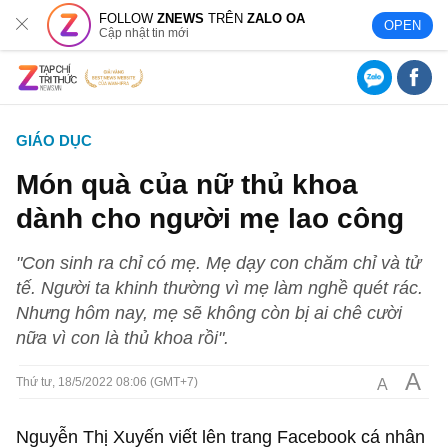
FOLLOW
ZNEWS
TRÊN
ZALO OA
OPEN
Cập nhật tin mới
GIÁO DỤC
Món quà của nữ thủ khoa
dành cho người mẹ lao công
"Con sinh ra chỉ có mẹ. Mẹ dạy con chăm chỉ và tử
tế. Người ta khinh thường vì mẹ làm nghề quét rác.
Nhưng hôm nay, mẹ sẽ không còn bị ai chê cười
nữa vì con là thủ khoa rồi".
A
A
Thứ tư, 18/5/2022 08:06 (GMT+7)
Nguyễn Thị Xuyến viết lên trang Facebook cá nhân