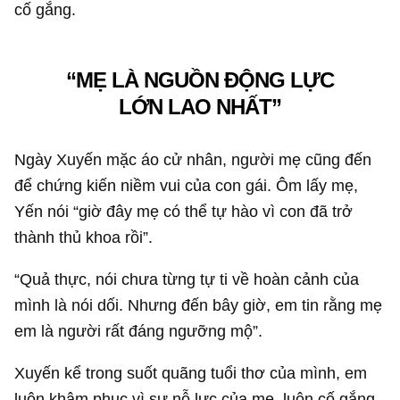
cố gắng.
“MẸ LÀ NGUỒN ĐỘNG LỰC
LỚN LAO NHẤT”
Ngày Xuyến mặc áo cử nhân, người mẹ cũng đến
để chứng kiến niềm vui của con gái. Ôm lấy mẹ,
Yến nói “giờ đây mẹ có thể tự hào vì con đã trở
thành thủ khoa rồi”.
“Quả thực, nói chưa từng tự ti về hoàn cảnh của
mình là nói dối. Nhưng đến bây giờ, em tin rằng mẹ
em là người rất đáng ngưỡng mộ”.
Xuyến kể trong suốt quãng tuổi thơ của mình, em
luôn khâm phục vì sự nỗ lực của mẹ, luôn cố gắng