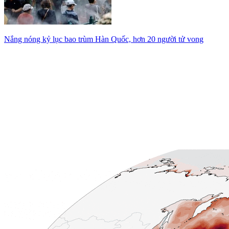
Nắng nóng kỷ lục bao trùm Hàn Quốc, hơn 20 người tử vong