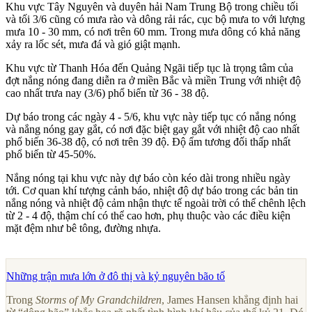
Khu vực Tây Nguyên và duyên hải Nam Trung Bộ trong chiều tối
và tối 3/6 cũng có mưa rào và dông rải rác, cục bộ mưa to với lượng
mưa 10 - 30 mm, có nơi trên 60 mm. Trong mưa dông có khả năng
xảy ra lốc sét, mưa đá và gió giật mạnh.
Khu vực từ Thanh Hóa đến Quảng Ngãi tiếp tục là trọng tâm của
đợt nắng nóng đang diễn ra ở miền Bắc và miền Trung với nhiệt độ
cao nhất trưa nay (3/6) phổ biến từ 36 - 38 độ.
Dự báo trong các ngày 4 - 5/6, khu vực này tiếp tục có nắng nóng
và nắng nóng gay gắt, có nơi đặc biệt gay gắt với nhiệt độ cao nhất
phổ biến 36-38 độ, có nơi trên 39 độ. Độ ẩm tương đối thấp nhất
phổ biến từ 45-50%.
Nắng nóng tại khu vực này dự báo còn kéo dài trong nhiều ngày
tới. Cơ quan khí tượng cảnh báo, nhiệt độ dự báo trong các bản tin
nắng nóng và nhiệt độ cảm nhận thực tế ngoài trời có thể chênh lệch
từ 2 - 4 độ, thậm chí có thể cao hơn, phụ thuộc vào các điều kiện
mặt đệm như bê tông, đường nhựa.
Những trận mưa lớn ở đô thị và kỷ nguyên bão tố
Trong
Storms of My Grandchildren
, James Hansen khẳng định hai