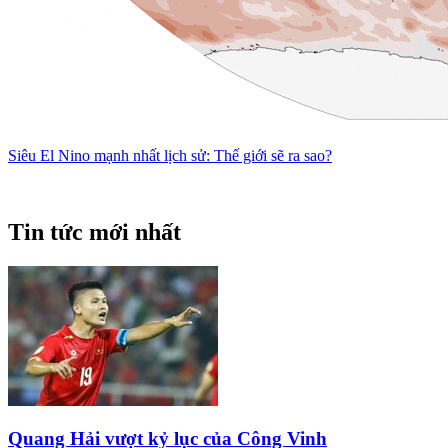
Siêu El Nino mạnh nhất lịch sử: Thế giới sẽ ra sao?
Tin tức mới nhất
Quang Hải vượt kỷ lục của Công Vinh