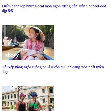
Điểm danh top những deal món ngon ‘đáng tiền’ trên ShopeeFood
dịp 8/8
Tôi xếp hàng ngồi xuồng ba lá ở cồn du lịch đang 'hot' nhất miền
Tây