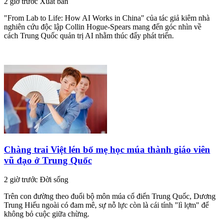
2 giờ trước
Xuất bản
"From Lab to Life: How AI Works in China" của tác giả kiêm nhà
nghiên cứu độc lập Collin Hogue-Spears mang đến góc nhìn về
cách Trung Quốc quản trị AI nhằm thúc đẩy phát triển.
Chàng trai Việt lén bố mẹ học múa thành giáo viên
vũ đạo ở Trung Quốc
2 giờ trước
Đời sống
Trên con đường theo đuổi bộ môn múa cổ điển Trung Quốc, Dương
Trung Hiếu ngoài có đam mê, sự nỗ lực còn là cái tính "lì lợm" để
không bỏ cuộc giữa chừng.