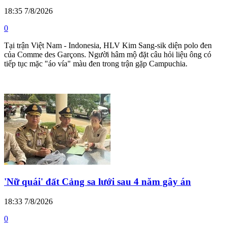
18:35 7/8/2026
0
Tại trận Việt Nam - Indonesia, HLV Kim Sang-sik diện polo đen
của Comme des Garçons. Người hâm mộ đặt câu hỏi liệu ông có
tiếp tục mặc "áo vía" màu đen trong trận gặp Campuchia.
'Nữ quái' đất Cảng sa lưới sau 4 năm gây án
18:33 7/8/2026
0