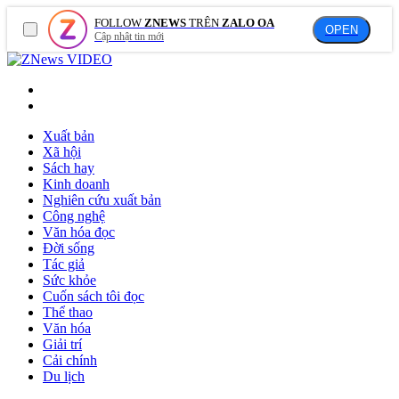
FOLLOW
ZNEWS
TRÊN
ZALO OA
OPEN
Cập nhật tin mới
VIDEO
Xuất bản
Xã hội
Sách hay
Kinh doanh
Nghiên cứu xuất bản
Công nghệ
Văn hóa đọc
Đời sống
Tác giả
Sức khỏe
Cuốn sách tôi đọc
Thể thao
Văn hóa
Giải trí
Cải chính
Du lịch