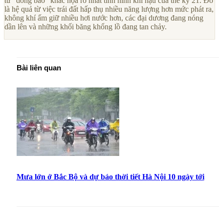
từ “dông bão” khắc họa rõ nhất tình hình khí hậu của thế kỷ 21. Đó
là hệ quả từ việc trái đất hấp thụ nhiều năng lượng hơn mức phát ra,
không khí ấm giữ nhiều hơi nước hơn, các đại dương đang nóng
dần lên và những khối băng khổng lồ đang tan chảy.
Bài liên quan
Mưa lớn ở Bắc Bộ và dự báo thời tiết Hà Nội 10 ngày tới