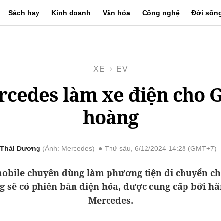
Sách hay
Kinh doanh
Văn hóa
Công nghệ
Đời sốn
XE
EV
cedes làm xe điện cho 
hoàng
Thái Dương
Ảnh: Mercedes
Thứ sáu, 6/12/2024 14:28 (GMT+7)
obile chuyên dùng làm phương tiện di chuyển ch
g sẽ có phiên bản điện hóa, được cung cấp bởi hã
Mercedes.