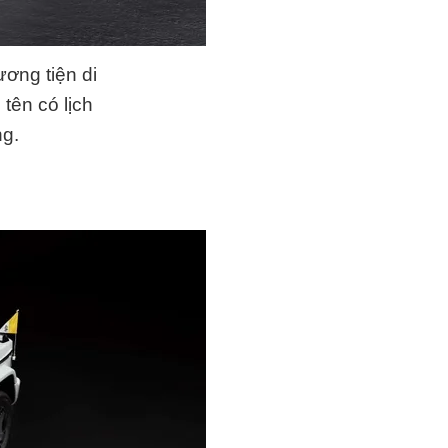
ơng tiện di
tên có lịch
ng.