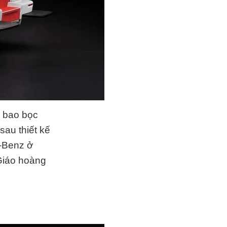
 bao bọc
au thiết kế
s-Benz ở
 Giáo hoàng