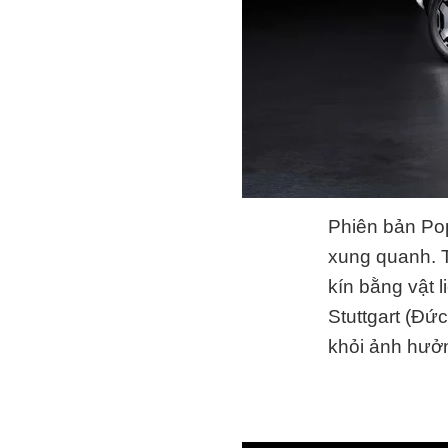
Phiên bản Po
xung quanh. T
kín bằng vật 
Stuttgart (Đứ
khỏi ảnh hưở