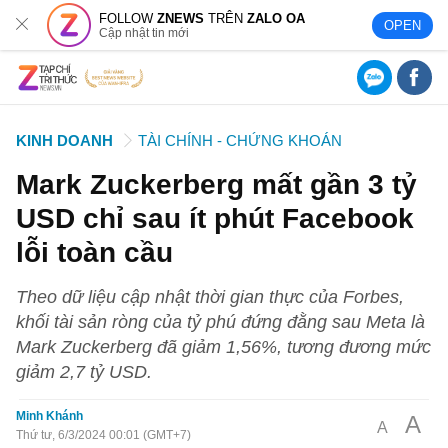
FOLLOW
ZNEWS
TRÊN
ZALO OA
OPEN
Cập nhật tin mới
KINH DOANH
TÀI CHÍNH - CHỨNG KHOÁN
Mark Zuckerberg mất gần 3 tỷ
USD chỉ sau ít phút Facebook
lỗi toàn cầu
Theo dữ liệu cập nhật thời gian thực của Forbes,
khối tài sản ròng của tỷ phú đứng đằng sau Meta là
Mark Zuckerberg đã giảm 1,56%, tương đương mức
giảm 2,7 tỷ USD.
Minh Khánh
A
A
Thứ tư, 6/3/2024 00:01 (GMT+7)