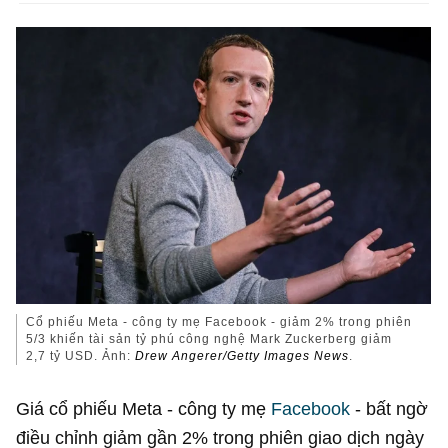
Cổ phiếu Meta - công ty mẹ Facebook - giảm 2% trong phiên
5/3 khiến tài sản tỷ phú công nghệ Mark Zuckerberg giảm
2,7 tỷ USD. Ảnh:
Drew Angerer/Getty Images News
.
Giá cổ phiếu Meta - công ty mẹ
Facebook
- bất ngờ
điều chỉnh giảm gần 2% trong phiên giao dịch ngày