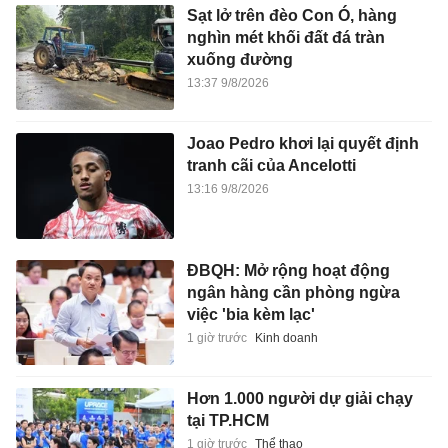
Sạt lở trên đèo Con Ó, hàng
nghìn mét khối đất đá tràn
xuống đường
13:37 9/8/2026
Joao Pedro khơi lại quyết định
tranh cãi của Ancelotti
13:16 9/8/2026
ĐBQH: Mở rộng hoạt động
ngân hàng cần phòng ngừa
việc 'bia kèm lạc'
1 giờ trước
Kinh doanh
Hơn 1.000 người dự giải chạy
tại TP.HCM
1 giờ trước
Thể thao