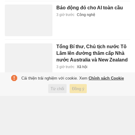
Báo động đỏ cho AI toàn cầu
3 giờ trước
Công nghệ
Tổng Bí thư, Chủ tịch nước Tô
Lâm lên đường thăm cấp Nhà
nước Australia và New Zealand
3 giờ trước
Xã hội
Cải thiện trải nghiệm với cookie. Xem
Chính sách Cookie
Khoảnh khắc ASEAN Cup: Đình
Từ chối
Đồng ý
Bắc dẫn đầu danh sách Vua
phá lưới
3 giờ trước
Thể thao
Cú sốc của Hà An Huy
4 giờ trước
Giải trí