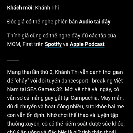
Khách mời:
Khánh Thi
Độc giả có thể nghe phiên bản
Audio tại đây
Thính giả cũng có thể nghe đầy đủ các tập của
MOM, First trên
Spotify
và
Apple Podcast
_____
Mang thai lần thứ 3, Khánh Thi vẫn dành thời gian
để "cháy" với đội tuyển dancesport - breaking Việt
Nam tại SEA Games 32. Mới về nhà vài ngày, cô
vẫn sợ cái nắng gay gắt tại Campuchia. May mắn,
dù di chuyển và hoạt động nhiều, sức khỏe hai mẹ
con vẫn ổn định. Nhờ chơi thể thao và luyện tập
thường xuyên, cô có thể kiểm soát được sức khỏe,
chú ý ăn uống và đặc biệt là giữ tinh thần thoải