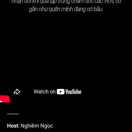
nhận đôi khi quá tập trung chăm sóc các VĐV, cô
gần như quên mình đang có bầu.
_____
Host
: Nghiêm Ngọc