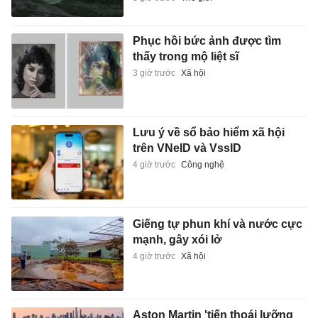
Phục hồi bức ảnh được tìm
thấy trong mộ liệt sĩ
3 giờ trước
Xã hội
Lưu ý về sổ bảo hiểm xã hội
trên VNeID và VssID
4 giờ trước
Công nghệ
Giếng tự phun khí và nước cực
mạnh, gây xói lở
4 giờ trước
Xã hội
Aston Martin 'tiến thoái lưỡng