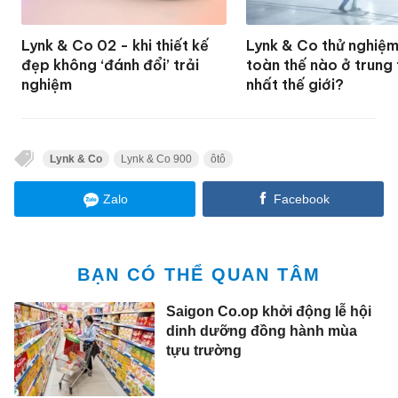
Lynk & Co 02 - khi thiết kế
Lynk & Co thử nghiệm
đẹp không ‘đánh đổi’ trải
toàn thế nào ở trung
nghiệm
nhất thế giới?
Lynk & Co
Lynk & Co 900
ôtô
Zalo
Facebook
BẠN CÓ THỂ QUAN TÂM
Saigon Co.op khởi động lễ hội
dinh dưỡng đồng hành mùa
tựu trường