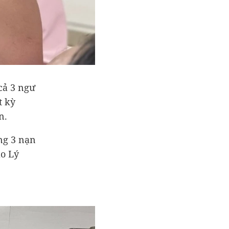
cả 3 ngư
t kỳ
n.
ng 3 nạn
ảo Lý