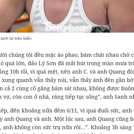
inh tử trên biển.
ười chúng tôi đều mặc áo phao, bám chặt nhau chờ c
ó quá lớn, đảo Lý Sơn đã mất hút trong màn mưa trắ
ng 10h tối, vì quá mệt, nên anh C. và anh Quang đò
n xung quanh vẫn thấy núi, vẫn thấy ánh đèn gần bờ.
n cả 2 cùng cố gắng bám sát nhau, không được buông
 vợ, còn con ở nhà, ráng tiếp tục sống”, anh Sanh nh
iếp, đến khoảng nửa đêm 6/11, vì quá đuối sức, anh 
y anh Quang và anh. Một lúc sau, anh Quang cũng b
i, anh không còn sức trụ nữa rồi…”. Khoảng 3h sáng 