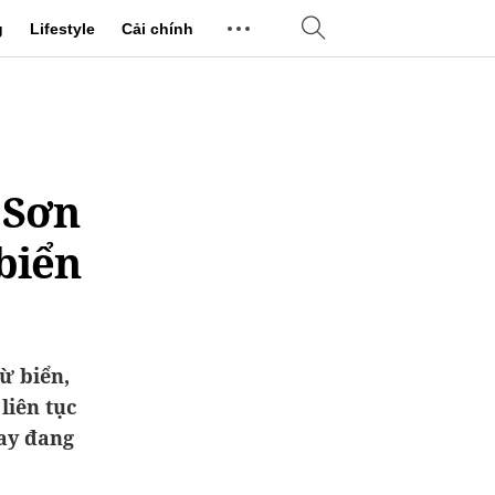
g
Lifestyle
Cải chính
 Sơn
 biển
ừ biển,
liên tục
nay đang