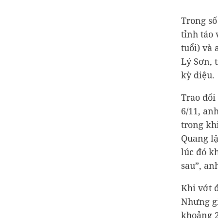
Trong số
tỉnh táo
tuổi) và
Lý Sơn, 
kỳ diệu.
Trao đổi
6/11, an
trong kh
Quang lậ
lúc đó k
sau”, an
Khi vớt 
Nhưng gi
khoảng 2