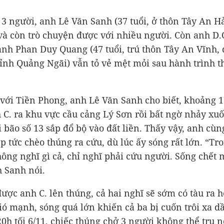
 3 người, anh Lê Văn Sanh (37 tuổi, ở thôn Tây An H
 và còn trò chuyện được với nhiều người. Còn anh D.Q
 anh Phan Duy Quang (47 tuổi, trú thôn Tây An Vĩnh,
tỉnh Quảng Ngãi) vẫn tỏ vẻ mệt mỏi sau hành trình t
 với Tiền Phong, anh Lê Văn Sanh cho biết, khoảng 
h C. ra khu vực cầu cảng Lý Sơn rồi bất ngờ nhảy xu
i bão số 13 sắp đổ bộ vào đất liền. Thấy vậy, anh cù
p tức chèo thúng ra cứu, dù lúc ấy sóng rất lớn. “Tr
hông nghĩ gì cả, chỉ nghĩ phải cứu người. Sống chết 
h Sanh nói.
được anh C. lên thúng, cả hai nghĩ sẽ sớm có tàu ra h
ó mạnh, sóng quá lớn khiến cả ba bị cuốn trôi xa d
0h tối 6/11, chiếc thúng chở 3 người không thể trụ nổ