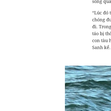
sóng quá
“Lúc đó 
chóng đư
đi. Tron
táo bị t
con tàu 
Sanh kể.