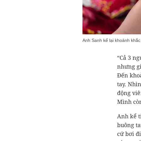
Anh Sanh kể lại khoảnh khắc s
“Cả 3 ng
nhưng gi
Đến khoả
tay. Nhì
động viê
Mình còn
Anh kể t
buông ta
cứ bơi đ