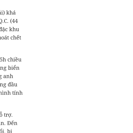
ải) khá
.C. (44
 đặc khu
hoát chết
15h chiều
ống biển
ng anh
ong đầu
mình tính
ỗ trợ.
ần. Đến
i, bị