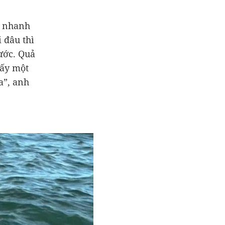
ẽ nhanh
 đâu thì
nước. Quả
hấy một
a”, anh