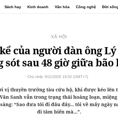
Sách hay
Kinh doanh
Văn hóa
Công nghệ
Đời sốn
XÃ HỘI
 kể của người đàn ông Lý
 sót sau 48 giờ giữa bão
Chủ nhật, 9/11/2025 19:02 (GMT+7)
ời vị thuyền trưởng tàu cứu hộ, khi được kéo lên t
Văn Sanh vẫn trong trạng thái hoảng loạn, miệng 
sảng: “Sao đưa tôi đi đâu đây... tôi về mấy ngày 
đi tắm biển mà...”.