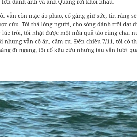
 lớn đánh anh và anh Quang rời khỏi nhau.
tôi vẫn còn mặc áo phao, cố gắng giữ sức, tin rằng s
ợc cứu. Tôi thả lỏng người, cho sóng đánh trôi dạt đi
g lúc trôi, tôi nhặt được một nửa quả táo cùng chai 
hối nhưng vẫn cố ăn, cầm cự. Đến chiều 7/11, tôi có t
hàng đi ngang, tôi cố kêu cứu nhưng tàu vẫn lướt qu