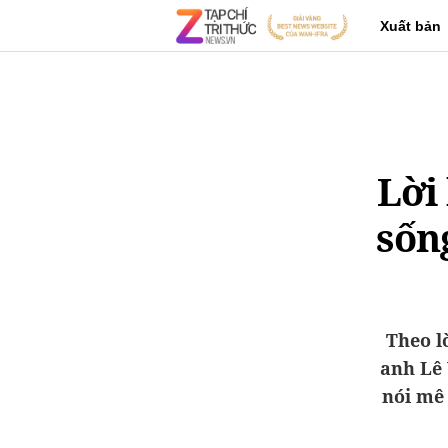
Xuất bản
Lời
sống
Theo l
anh Lê 
nói mê 