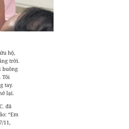
ứu hộ,
ng trời.
i buông
 Tôi
 tay.
ớ lại.
C. đã
ảo: “Em
7/11,