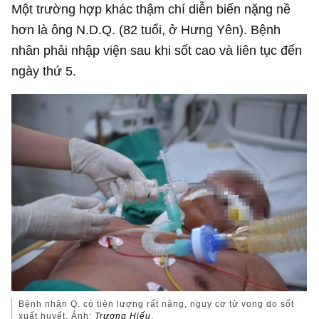
Một trường hợp khác thậm chí diễn biến nặng nề
hơn là ông N.D.Q. (82 tuổi, ở Hưng Yên). Bệnh
nhân phải nhập viện sau khi sốt cao và liên tục đến
ngày thứ 5.
Bệnh nhân Q. có tiên lượng rất nặng, nguy cơ tử vong do sốt
xuất huyết. Ảnh:
Trương Hiếu
.