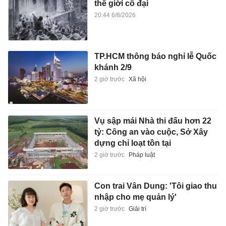
thế giới cổ đại
20:44 6/8/2026
TP.HCM thông báo nghỉ lễ Quốc
khánh 2/9
2 giờ trước
Xã hội
Vụ sập mái Nhà thi đấu hơn 22
tỷ: Công an vào cuộc, Sở Xây
dựng chỉ loạt tồn tại
2 giờ trước
Pháp luật
Con trai Vân Dung: 'Tôi giao thu
nhập cho mẹ quản lý'
2 giờ trước
Giải trí