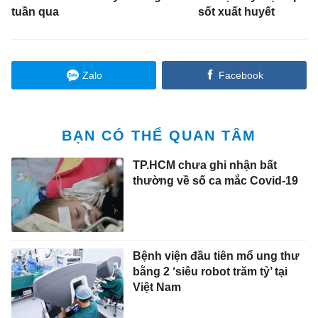
tuần qua
sốt xuất huyết
Zalo
Facebook
BẠN CÓ THỂ QUAN TÂM
TP.HCM chưa ghi nhận bất
thường về số ca mắc Covid-19
Bệnh viện đầu tiên mổ ung thư
bằng 2 ‘siêu robot trăm tỷ’ tại
Việt Nam