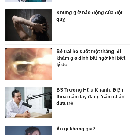
Khung giờ báo động của đột
quỵ
Bé trai ho suốt một tháng, đi
khám gia đình bất ngờ khi biết
lý do
BS Trương Hữu Khanh: Điện
thoại cầm tay đang 'cầm chân'
đứa trẻ
Ăn gì không già?