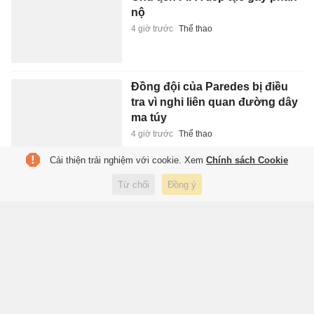
nộ
4 giờ trước
Thể thao
Đồng đội của Paredes bị điều
tra vì nghi liên quan đường dây
ma túy
4 giờ trước
Thể thao
Cải thiện trải nghiệm với cookie. Xem
Chính sách Cookie
Người Việt ngày càng chuộng
Từ chối
Đồng ý
bia lon 'lùn' 250 ml, điều gì đang
xảy ra?
4 giờ trước
Kinh doanh
Tuyển Việt Nam vắng hàng
loạt trụ cột
4 giờ trước
Thể thao